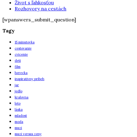
Život s ľahkosťou
Rozhovory na cestách
[wpanswers_submit_question]
Tagy
15 minutovka
cestovanie
cvicenie
deti
film
herecka
inspirativny pribeh
jar
jedlo
kralovna
leto
láska
mladost
moda
muzi
muzi versus zeny