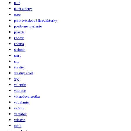
muž
muži a ženy
otec
piatkové slovo šéfredaktorky
pozitivne myslenie
pravda
radost
rodina
sloboda
smrt
sny
stastie
stastny zivot
styl
valentín
vianoce
vikendova sestka
vzdelanie
vzťahy
zaciatok
zdravie
zena