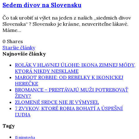
Sedem divov na Slovensku
Čo tak urobiť si výlet na jeden z našich ,,siedmich divov
Slovenska“ ? Slovensko je krásne, neuveriteľne lákavé.
Máme…
0 Shares
Staršie články
Najnovšie články
ROLÁK V HLAVNEJ ÚLOHE: IKONA ZIMNEJ MÓDY,
KTORÁ NIKDY NESKLAME
MARGOT ROBBIE: OD REBELKY K IKONICKEJ
HEREČKE
BROMANCE – PRESTÁVAJÚ MUŽI POTREBOVAŤ
ŽENY?
ZLOMENÉ SRDCE NIE JE VÝMYSEL
7 ZVYKOV, KTORÉ ROBIA BOHATÍ A ÚSPEŠNÍ
ĽUDIA
Tagy
15 minutovka