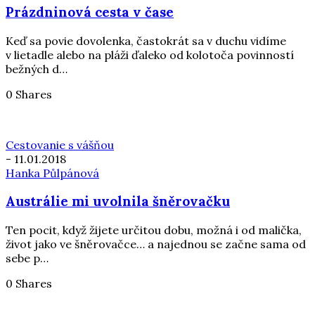
Prázdninová cesta v čase
Keď sa povie dovolenka, častokrát sa v duchu vidíme
v lietadle alebo na pláži ďaleko od kolotoča povinností
bežných d…
0 Shares
Cestovanie s vášňou
-
11.01.2018
Hanka Půlpánová
Austrálie mi uvolnila šněrovačku
Ten pocit, když žijete určitou dobu, možná i od malička,
život jako ve šněrovačce… a najednou se začne sama od
sebe p…
0 Shares