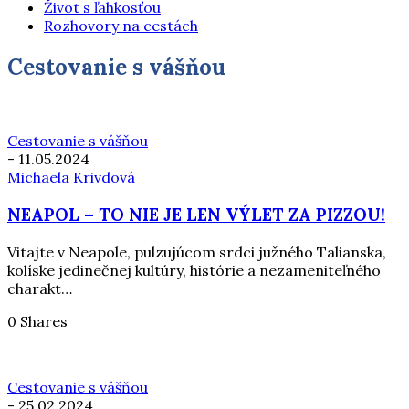
Život s ľahkosťou
Rozhovory na cestách
Cestovanie s vášňou
Cestovanie s vášňou
-
11.05.2024
Michaela Krivdová
NEAPOL – TO NIE JE LEN VÝLET ZA PIZZOU!
Vitajte v Neapole, pulzujúcom srdci južného Talianska,
kolíske jedinečnej kultúry, histórie a nezameniteľného
charakt…
0 Shares
Cestovanie s vášňou
-
25.02.2024