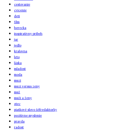
cestovanie
cvicenie
deti
film
herecka
inspirativny pribeh
jar
jedlo
kralovna
leto
láska
mladost
moda
muzi
muzi versus zeny
muž
muži a ženy
otec
piatkové slovo šéfredaktorky
pozitivne myslenie
pravda
radost