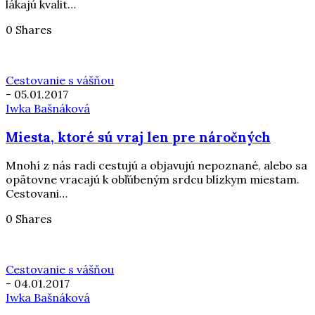
lákajú kvalit…
0 Shares
Cestovanie s vášňou
-
05.01.2017
Iwka Bašnáková
Miesta, ktoré sú vraj len pre náročných
Mnohí z nás radi cestujú a objavujú nepoznané, alebo sa
opätovne vracajú k obľúbeným srdcu blízkym miestam.
Cestovani…
0 Shares
Cestovanie s vášňou
-
04.01.2017
Iwka Bašnáková