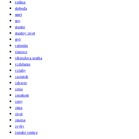
rodina
sloboda
smrt
sny
stastie
stastny zivot
styl
valentín
vianoce
vikendova sestka
vzdelanie
vzťahy
zaciatok
zdravie
zena
zenskost
zeny
zima
zivot
zmena
zvyky
ženské vnútro