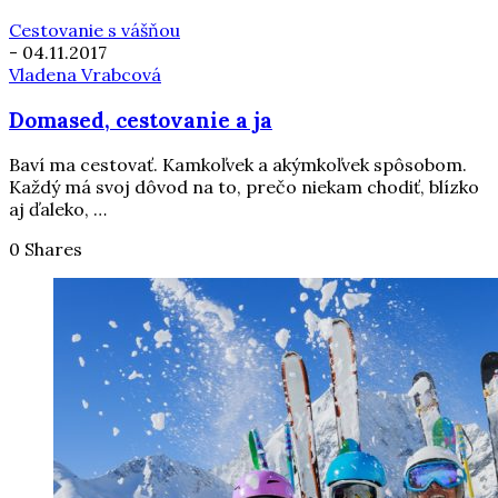
Cestovanie s vášňou
-
04.11.2017
Vladena Vrabcová
Domased, cestovanie a ja
Baví ma cestovať. Kamkoľvek a akýmkoľvek spôsobom.
Každý má svoj dôvod na to, prečo niekam chodiť, blízko
aj ďaleko, …
0 Shares