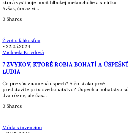
ktorá vystihuje pocit hlbokej melanchólie a smútku.
Avšak, čoraz vi…
0 Shares
Život s ľahkosťou
-
22.05.2024
Michaela Krivdová
7 ZVYKOV, KTORÉ ROBIA BOHATÍ A ÚSPEŠNÍ
ĽUDIA
Čo pre vás znamená úspech? A čo si ako prvé
predstavíte pri slove bohatstvo? Úspech a bohatstvo sú
dva rôzne, ale čas…
0 Shares
Móda s invenciou