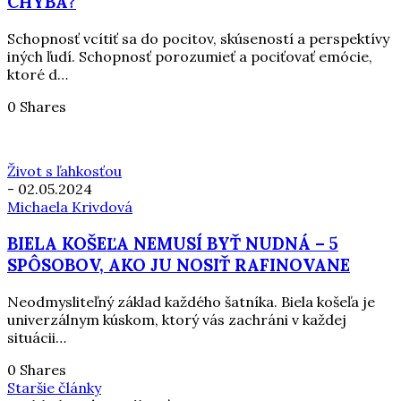
CHÝBA?
Schopnosť vcítiť sa do pocitov, skúseností a perspektívy
iných ľudí. Schopnosť porozumieť a pociťovať emócie,
ktoré d…
0 Shares
Život s ľahkosťou
-
02.05.2024
Michaela Krivdová
BIELA KOŠEĽA NEMUSÍ BYŤ NUDNÁ – 5
SPÔSOBOV, AKO JU NOSIŤ RAFINOVANE
Neodmysliteľný základ každého šatníka. Biela košeľa je
univerzálnym kúskom, ktorý vás zachráni v každej
situácii…
0 Shares
Staršie články