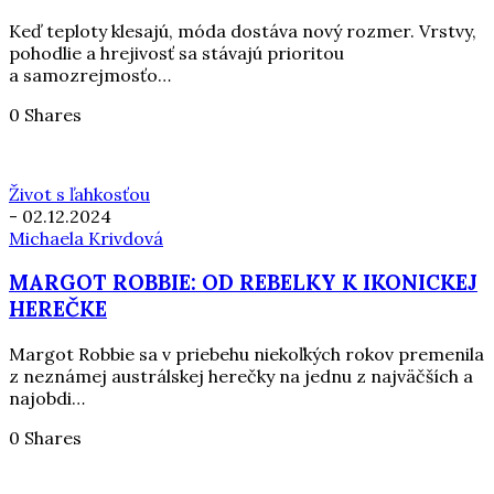
Keď teploty klesajú, móda dostáva nový rozmer. Vrstvy,
pohodlie a hrejivosť sa stávajú prioritou
a samozrejmosťo…
0 Shares
Život s ľahkosťou
-
02.12.2024
Michaela Krivdová
MARGOT ROBBIE: OD REBELKY K IKONICKEJ
HEREČKE
Margot Robbie sa v priebehu niekoľkých rokov premenila
z neznámej austrálskej herečky na jednu z najväčších a
najobdi…
0 Shares