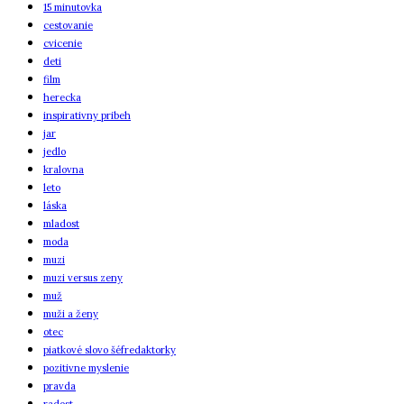
15 minutovka
cestovanie
cvicenie
deti
film
herecka
inspirativny pribeh
jar
jedlo
kralovna
leto
láska
mladost
moda
muzi
muzi versus zeny
muž
muži a ženy
otec
piatkové slovo šéfredaktorky
pozitivne myslenie
pravda
radost