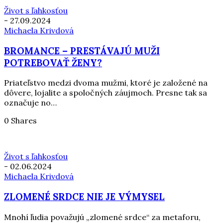
Život s ľahkosťou
-
27.09.2024
Michaela Krivdová
BROMANCE – PRESTÁVAJÚ MUŽI
POTREBOVAŤ ŽENY?
Priateľstvo medzi dvoma mužmi, ktoré je založené na
dôvere, lojalite a spoločných záujmoch. Presne tak sa
označuje no…
0 Shares
Život s ľahkosťou
-
02.06.2024
Michaela Krivdová
ZLOMENÉ SRDCE NIE JE VÝMYSEL
Mnohí ľudia považujú „zlomené srdce“ za metaforu,