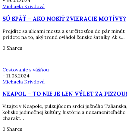
-
19.05.2024
Michaela Krivdová
SÚ SPÄŤ – AKO NOSIŤ ZVIERACIE MOTÍVY?
Prejdite sa ulicami mesta a s určitosťou do pár minút
prídete na to, aký trend ovládol ženské šatníky. Ak s…
0 Shares
Cestovanie s vášňou
-
11.05.2024
Michaela Krivdová
NEAPOL – TO NIE JE LEN VÝLET ZA PIZZOU!
Vitajte v Neapole, pulzujúcom srdci južného Talianska,
kolíske jedinečnej kultúry, histórie a nezameniteľného
charakt…
0 Shares