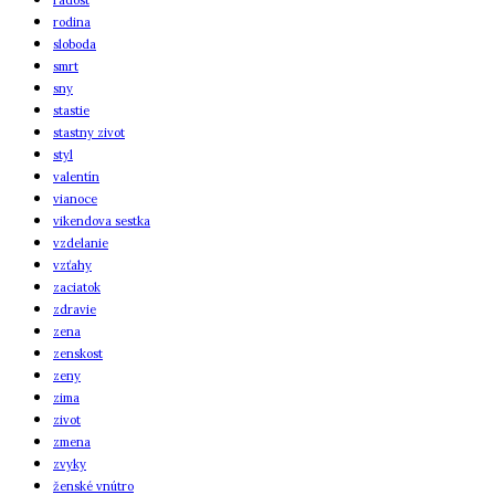
rodina
sloboda
smrt
sny
stastie
stastny zivot
styl
valentín
vianoce
vikendova sestka
vzdelanie
vzťahy
zaciatok
zdravie
zena
zenskost
zeny
zima
zivot
zmena
zvyky
ženské vnútro