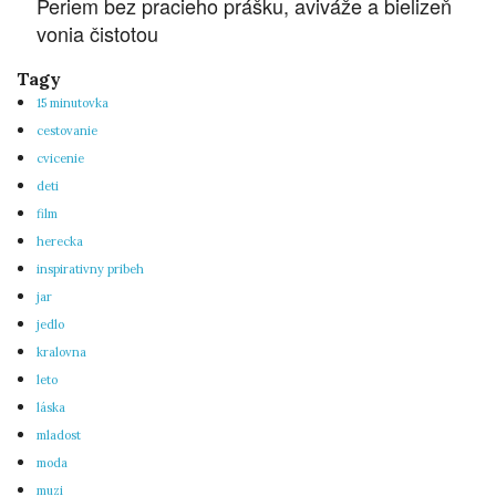
Periem bez pracieho prášku, aviváže a bielizeň
vonia čistotou
Tagy
15 minutovka
cestovanie
cvicenie
deti
film
herecka
inspirativny pribeh
jar
jedlo
kralovna
leto
láska
mladost
moda
muzi