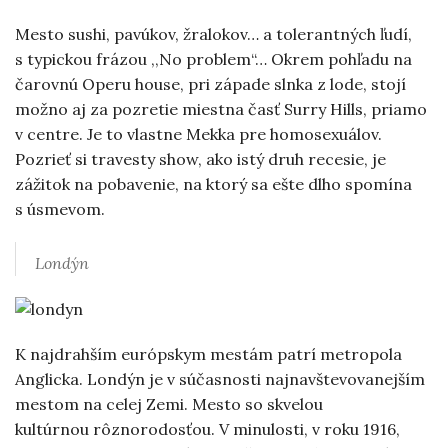
Mesto sushi, pavúkov, žralokov… a tolerantných ľudí,
s typickou frázou ,,No problem“… Okrem pohľadu na
čarovnú Operu house, pri západe slnka z lode, stojí
možno aj za pozretie miestna časť Surry Hills, priamo
v centre. Je to vlastne Mekka pre homosexuálov.
Pozrieť si travesty show, ako istý druh recesie, je
zážitok na pobavenie, na ktorý sa ešte dlho spomína
s úsmevom.
Londýn
K najdrahším európskym mestám patrí metropola
Anglicka. Londýn je v súčasnosti najnavštevovanejším
mestom na celej Zemi. Mesto so skvelou
kultúrnou rôznorodosťou. V minulosti, v roku 1916,