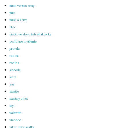
muzi versus zeny
muž
muži a ženy
otec
piatkové slovo šéfredaktorky
pozitivne myslenie
pravda
radost
rodina
sloboda
smrt
sny
stastie
stastny zivot
styl
valentín
vianoce
vikendova sestka