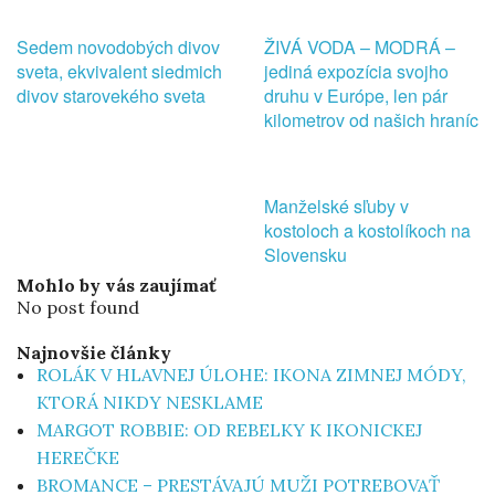
Sedem novodobých divov
ŽIVÁ VODA – MODRÁ –
sveta, ekvivalent siedmich
jediná expozícia svojho
divov starovekého sveta
druhu v Európe, len pár
kilometrov od našich hraníc
Manželské sľuby v
kostoloch a kostolíkoch na
Slovensku
Mohlo by vás zaujímať
No post found
Najnovšie články
ROLÁK V HLAVNEJ ÚLOHE: IKONA ZIMNEJ MÓDY,
KTORÁ NIKDY NESKLAME
MARGOT ROBBIE: OD REBELKY K IKONICKEJ
HEREČKE
BROMANCE – PRESTÁVAJÚ MUŽI POTREBOVAŤ