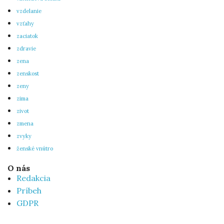
vzdelanie
vzťahy
zaciatok
zdravie
zena
zenskost
zeny
zima
zivot
zmena
zvyky
ženské vnútro
O nás
Redakcia
Príbeh
GDPR