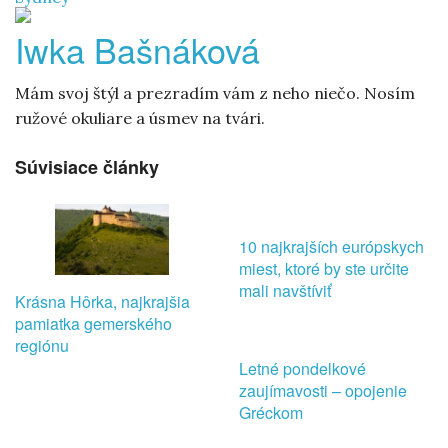
Iwka Bašnáková
Mám svoj štýl a prezradím vám z neho niečo. Nosím
ružové okuliare a úsmev na tvári.
Súvisiace články
10 najkrajších európskych
miest, ktoré by ste určite
mali navštíviť
Krásna Hôrka, najkrajšia
pamiatka gemerského
regiónu
Letné pondelkové
zaujímavosti – opojenie
Gréckom