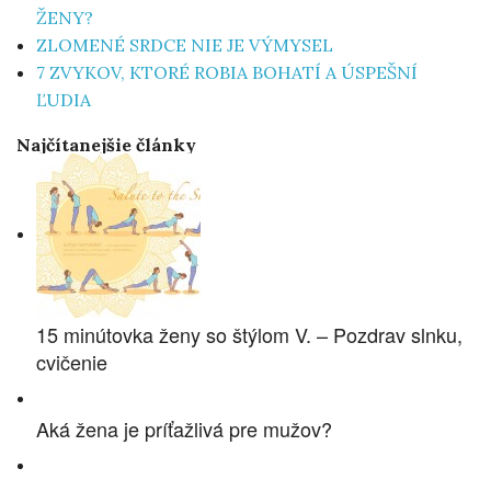
ŽENY?
ZLOMENÉ SRDCE NIE JE VÝMYSEL
7 ZVYKOV, KTORÉ ROBIA BOHATÍ A ÚSPEŠNÍ
ĽUDIA
Najčítanejšie články
15 minútovka ženy so štýlom V. – Pozdrav slnku,
cvičenie
Aká žena je príťažlivá pre mužov?