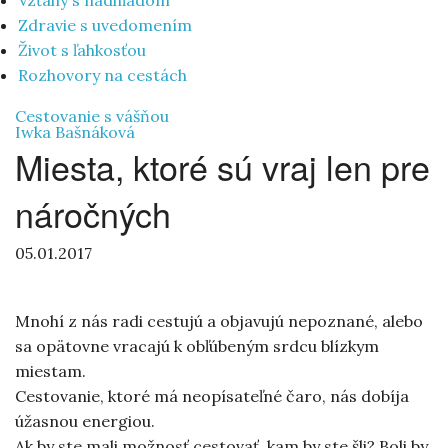
Vzťahy s nadhľadom
Zdravie s uvedomením
Život s ľahkosťou
Rozhovory na cestách
Cestovanie s vášňou
Iwka Bašnáková
Miesta, ktoré sú vraj len pre
náročných
05.01.2017
Mnohí z nás radi cestujú a objavujú nepoznané, alebo
sa opätovne vracajú k obľúbeným srdcu blízkym
miestam.
Cestovanie, ktoré má neopísateľné čaro, nás dobíja
úžasnou energiou.
Ak by ste mali možnosť cestovať, kam by ste šli? Boli by