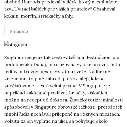
obchod Harrods predával balíček, ktorý niesol názov
tzv.,,Uvítací balíček pre vašich priateľov.“ Obsahoval
kokaín, morfín, striekačky a ihly.
Singapur
Singapur nie je až tak cestovateľskou destináciou, ale
podobne ako Dubaj, má služby na vysokej úrovni. Je to
jediný ostrovný mestský štát na svete. Nádherné
zelené mesto plné záhrad, parkov, alejí, kde sa
znečisťovanie trestá veľmi prísne. V Singapure je
napríklad zakázané predávať žuvačky, získať ich
možno na recept od doktora. Žuvačky totiž v minulosti
spôsobovali v Singapure obrovské ťažkosti, pretože ich
mnohí ľudia nechávali prilepené na rôznych miestach.
Pokuta za ich vypľutie na ulici, sa pohybuje okolo