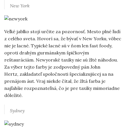
New York
Veľké jablko stojí určite za pozornosť. Mesto plné ľudí
z celého sveta. Hovorí sa, že bývať v New Yorku, vôbec
nie je lacné. Typické lacné sú v ňom len fast foody,
oproti drahým gurmánskym špičkovým
reštauráciám. Newyorské taxíky nie sú žlté náhodou.
Za výber tejto farby je zodpovedný pán John
Hertz, zakladateľ spoločnosti špecializujúcej sa na
prenájom áut. Vraj niekde čítal, že žltá farba je
najľahšie rozpoznateľná, čo je pre taxíky mimoriadne
dôležité.
Sydney