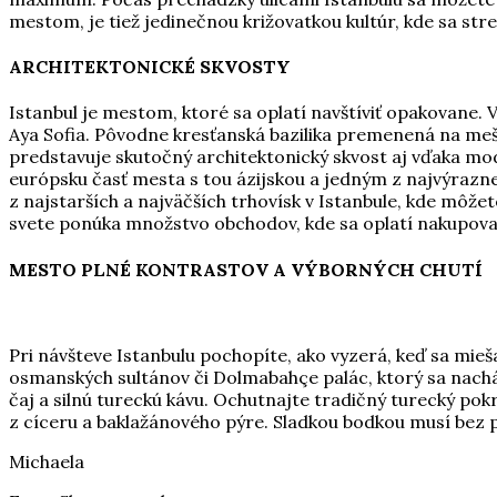
mestom, je tiež jedinečnou križovatkou kultúr, kde sa str
ARCHITEKTONICKÉ SKVOSTY
Istanbul je mestom, ktoré sa oplatí navštíviť opakovane.
Aya Sofia. Pôvodne kresťanská bazilika premenená na me
predstavuje skutočný architektonický skvost aj vďaka mo
európsku časť mesta s tou ázijskou a jedným z najvýraznej
z najstarších a najväčších trhovísk v Istanbule, kde môže
svete ponúka množstvo obchodov, kde sa oplatí nakupovať 
MESTO PLNÉ KONTRASTOV A VÝBORNÝCH CHUTÍ
Pri návšteve Istanbulu pochopíte, ako vyzerá, keď sa mie
osmanských sultánov či Dolmabahçe palác, ktorý sa nac
čaj a silnú tureckú kávu. Ochutnajte tradičný turecký po
z cíceru a baklažánového pýre. Sladkou bodkou musí bez p
Michaela