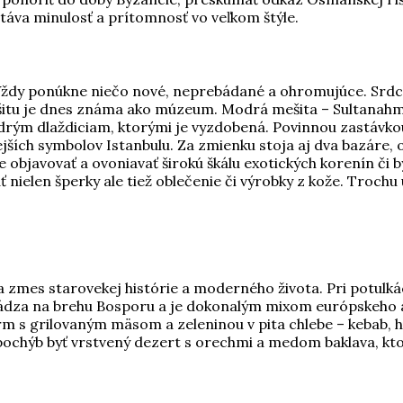
etáva minulosť a prítomnosť vo veľkom štýle.
 Vždy ponúkne niečo nové, neprebádané a ohromujúce. Srdce
šitu je dnes známa ako múzeum. Modrá mešita – Sultanahm
drým dlaždiciam, ktorými je vyzdobená. Povinnou zastávkou
ších symbolov Istanbulu. Za zmienku stoja aj dva bazáre, o
te objavovať a ovoniavať širokú škálu exotických korenín či
nielen šperky ale tiež oblečenie či výrobky z kože. Trochu
ša zmes starovekej histórie a moderného života. Pri potulk
hádza na brehu Bosporu a je dokonalým mixom európskeho 
krm s grilovaným mäsom a zeleninou v pita chlebe – kebab,
ochýb byť vrstvený dezert s orechmi a medom baklava, ktor