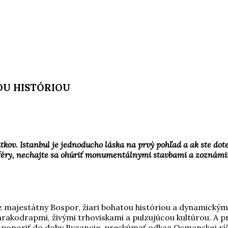
OU HISTÓRIOU
kov. Istanbul je jednoducho láska na prvý pohľad a ak ste dote
éry, nechajte sa ohúriť monumentálnymi stavbami a zoznámiť 
 majestátny Bospor, žiari bohatou históriou a dynamickým
kodrapmi, živými trhoviskami a pulzujúcou kultúrou. A prá
onoriť do doby Byzancie, preskúmať odkaz Osmanskej ríše a