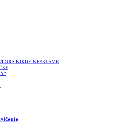
 KTORÁ NIKDY NESKLAME
ČKE
NY?
A
cvičenie