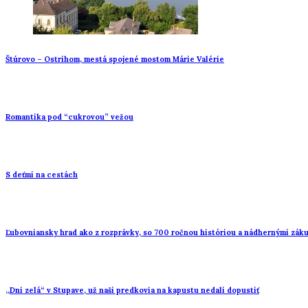
Štúrovo – Ostrihom, mestá spojené mostom Márie Valérie
Romantika pod “cukrovou” vežou
S deťmi na cestách
Ľubovniansky hrad ako z rozprávky, so 700 ročnou históriou a nádhernými zák
,,Dni zelá“ v Stupave, už naši predkovia na kapustu nedali dopustiť