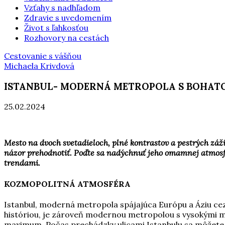
Vzťahy s nadhľadom
Zdravie s uvedomením
Život s ľahkosťou
Rozhovory na cestách
Cestovanie s vášňou
Michaela Krivdová
ISTANBUL- MODERNÁ METROPOLA S BOHAT
25.02.2024
Mesto na dvoch svetadieloch, plné kontrastov a pestrých zážit
názor prehodnotiť. Poďte sa nadýchnuť jeho omamnej atmosf
trendami.
KOZMOPOLITNÁ ATMOSFÉRA
Istanbul, moderná metropola spájajúca Európu a Áziu cez
históriou, je zároveň modernou metropolou s vysokými mra
maximum. Počas prechádzky ulicami Istanbulu sa môžete p