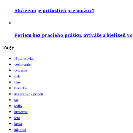
Aká žena je príťažlivá pre mužov?
Periem bez pracieho prášku, aviváže a bielizeň vo
Tagy
15 minutovka
cestovanie
cvicenie
deti
film
herecka
inspirativny pribeh
jar
jedlo
kralovna
leto
láska
mladost