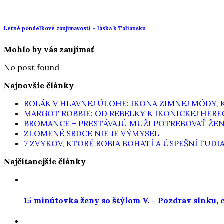
Letné pondelkové zaujímavosti – láska k Taliansku
Mohlo by vás zaujímať
No post found
Najnovšie články
ROLÁK V HLAVNEJ ÚLOHE: IKONA ZIMNEJ MÓDY,
MARGOT ROBBIE: OD REBELKY K IKONICKEJ HERE
BROMANCE – PRESTÁVAJÚ MUŽI POTREBOVAŤ ŽE
ZLOMENÉ SRDCE NIE JE VÝMYSEL
7 ZVYKOV, KTORÉ ROBIA BOHATÍ A ÚSPEŠNÍ ĽUDI
Najčítanejšie články
15 minútovka ženy so štýlom V. – Pozdrav slnku, 