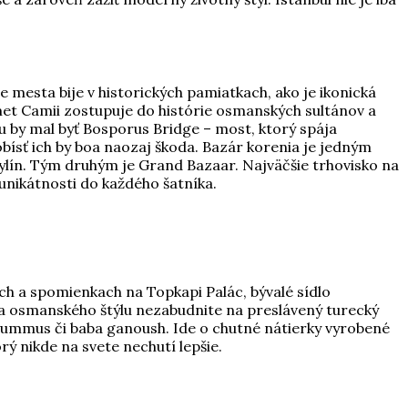
 mesta bije v historických pamiatkach, ako je ikonická
et Camii zostupuje do histórie osmanských sultánov a
 by mal byť Bosporus Bridge – most, ktorý spája
bísť ich by boa naozaj škoda. Bazár korenia je jedným
 bylín. Tým druhým je Grand Bazaar. Najväčšie trhovisko na
 unikátnosti do každého šatníka.
ách a spomienkach na Topkapi Palác, bývalé sídlo
a osmanského štýlu nezabudnite na preslávený turecký
 hummus či baba ganoush. Ide o chutné nátierky vyrobené
ý nikde na svete nechutí lepšie.