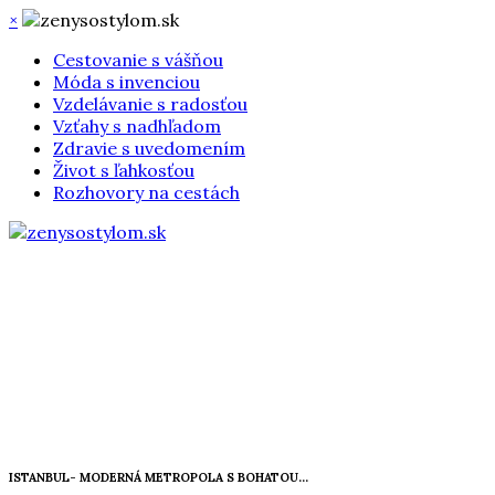
×
Cestovanie s vášňou
Móda s invenciou
Vzdelávanie s radosťou
Vzťahy s nadhľadom
Zdravie s uvedomením
Život s ľahkosťou
Rozhovory na cestách
ISTANBUL- MODERNÁ METROPOLA S BOHATOU...