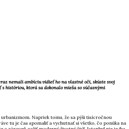
raz nemali ambíciu vidieť ho na vlastné oči, skúste svoj
s históriou, ktorá sa dokonalo mieša so súčasnými
 urbanizmom. Napriek tomu, že sa pýši tisícročnou
ve tu je čas spomaliť a vychutnať si všetko, čo ponúka na
 zároveň zažiť moderný životný štýl. Istanbul nie je iba