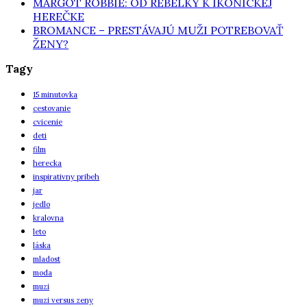
MARGOT ROBBIE: OD REBELKY K IKONICKEJ
HEREČKE
BROMANCE – PRESTÁVAJÚ MUŽI POTREBOVAŤ
ŽENY?
Tagy
15 minutovka
cestovanie
cvicenie
deti
film
herecka
inspirativny pribeh
jar
jedlo
kralovna
leto
láska
mladost
moda
muzi
muzi versus zeny