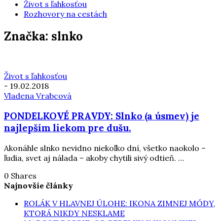
Život s ľahkosťou
Rozhovory na cestách
Značka:
slnko
Život s ľahkosťou
-
19.02.2018
Vladena Vrabcová
PONDELKOVÉ PRAVDY: Slnko (a úsmev) je
najlepším liekom pre dušu.
Akonáhle slnko nevidno niekoľko dní, všetko naokolo –
ľudia, svet aj nálada – akoby chytili sivý odtieň. …
0 Shares
Najnovšie články
ROLÁK V HLAVNEJ ÚLOHE: IKONA ZIMNEJ MÓDY,
KTORÁ NIKDY NESKLAME