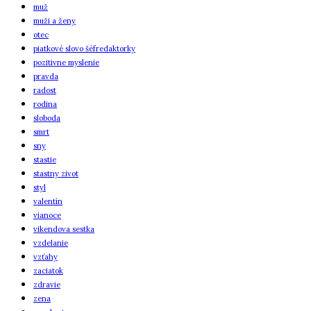
muž
muži a ženy
otec
piatkové slovo šéfredaktorky
pozitivne myslenie
pravda
radost
rodina
sloboda
smrt
sny
stastie
stastny zivot
styl
valentín
vianoce
vikendova sestka
vzdelanie
vzťahy
zaciatok
zdravie
zena