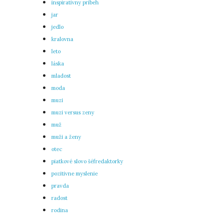
inspirativny pribeh
jar
jedlo
kralovna
leto
láska
mladost
moda
muzi
muzi versus zeny
muž
muži a ženy
otec
piatkové slovo šéfredaktorky
pozitivne myslenie
pravda
radost
rodina