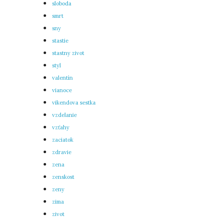
sloboda
smrt
sny
stastie
stastny zivot
styl
valentín
vianoce
vikendova sestka
vzdelanie
vzťahy
zaciatok
zdravie
zena
zenskost
zeny
zima
zivot