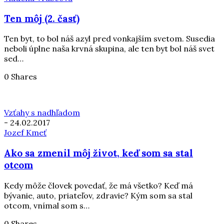
Ten môj (2. časť)
Ten byt, to bol náš azyl pred vonkajším svetom. Susedia
neboli úplne naša krvná skupina, ale ten byt bol náš svet
sed…
0 Shares
Vzťahy s nadhľadom
-
24.02.2017
Jozef Kmeť
Ako sa zmenil môj život, keď som sa stal
otcom
Kedy môže človek povedať, že má všetko? Keď má
bývanie, auto, priateľov, zdravie? Kým som sa stal
otcom, vnímal som s…
0 Shares