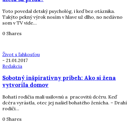
Toto povedal detský psychológ, i keď bez otáznika.
Takýto pekný výrok nosím v hlave už dlho, no nedávno
som v TV vide…
0 Shares
Život s ľahkosťou
-
21.01.2017
Redakcia
Sobotný inšpiratívny príbeh: Ako si žena
vytvorila domov
Bohatí rodičia mali usilovnú a pracovitú dcéru. Keď
dcéra vyrástla, otec jej našiel bohatého ženícha. – Drahí
rodiči…
0 Shares