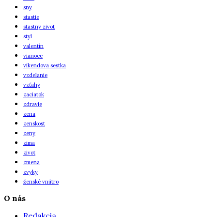
sny
stastie
stastny zivot
styl
valentín
vianoce
vikendova sestka
vzdelanie
vzťahy
zaciatok
zdravie
zena
zenskost
zeny
zima
zivot
zmena
zvyky
ženské vnútro
O nás
Redakcia