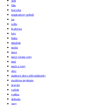
deti
film
herecka
inspirativny pribeh
jar
jedlo
kralovna
leto
láska
mladost
moda
muzi
muzi versus zeny
muž
muži a ženy
otec
piatkové slovo šéfredaktorky
pozitivne myslenie
pravda
radost
rodina
sloboda
smrt