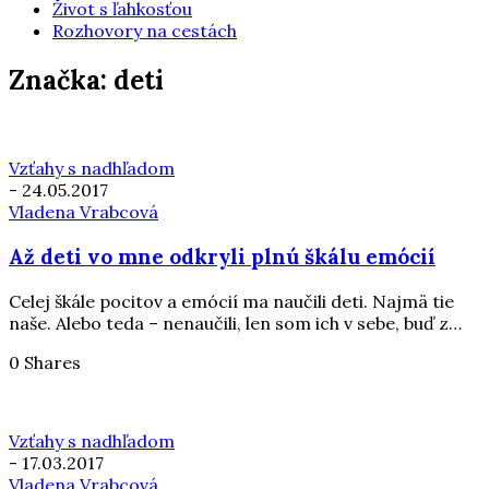
Život s ľahkosťou
Rozhovory na cestách
Značka:
deti
Vzťahy s nadhľadom
-
24.05.2017
Vladena Vrabcová
Až deti vo mne odkryli plnú škálu emócií
Celej škále pocitov a emócií ma naučili deti. Najmä tie
naše. Alebo teda – nenaučili, len som ich v sebe, buď z…
0 Shares
Vzťahy s nadhľadom
-
17.03.2017
Vladena Vrabcová