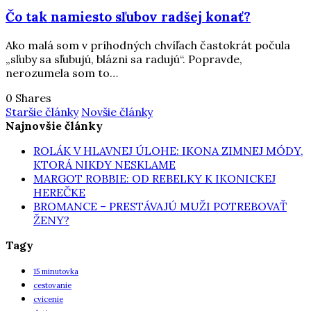
Čo tak namiesto sľubov radšej konať?
Ako malá som v príhodných chvíľach častokrát počula
„sľuby sa sľubujú, blázni sa radujú“. Popravde,
nerozumela som to…
0 Shares
Staršie články
Novšie články
Najnovšie články
ROLÁK V HLAVNEJ ÚLOHE: IKONA ZIMNEJ MÓDY,
KTORÁ NIKDY NESKLAME
MARGOT ROBBIE: OD REBELKY K IKONICKEJ
HEREČKE
BROMANCE – PRESTÁVAJÚ MUŽI POTREBOVAŤ
ŽENY?
Tagy
15 minutovka
cestovanie
cvicenie