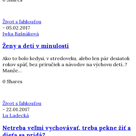
Život s ľahkosťou
-
05.02.2017
Iwka Bašnáková
Ženy a deti v minulosti
Ako to bolo kedysi, v stredoveku, alebo len pár desiatok
rokov späť, bez príručiek a návodov na výchovu detí..?
Manže…
0 Shares
Život s ľahkosťou
-
22.01.2017
Lu Ladecká
Netreba veľmi vychovávať, treba pekne žiť a
dieťa sa pridá?