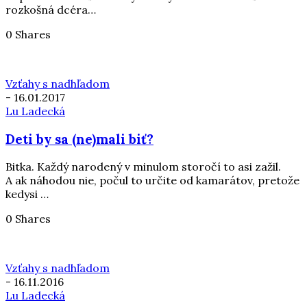
rozkošná dcéra…
0 Shares
Vzťahy s nadhľadom
-
16.01.2017
Lu Ladecká
Deti by sa (ne)mali biť?
Bitka. Každý narodený v minulom storočí to asi zažil.
A ak náhodou nie, počul to určite od kamarátov, pretože
kedysi …
0 Shares
Vzťahy s nadhľadom
-
16.11.2016
Lu Ladecká