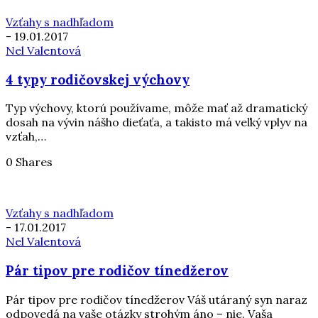
Vzťahy s nadhľadom
-
19.01.2017
Nel Valentová
4 typy rodičovskej výchovy
Typ výchovy, ktorú používame, môže mať až dramatický
dosah na vývin nášho dieťaťa, a takisto má veľký vplyv na
vzťah,…
0 Shares
Vzťahy s nadhľadom
-
17.01.2017
Nel Valentová
Pár tipov pre rodičov tínedžerov
Pár tipov pre rodičov tínedžerov Váš utáraný syn naraz
odpovedá na vaše otázky strohým áno – nie. Vaša