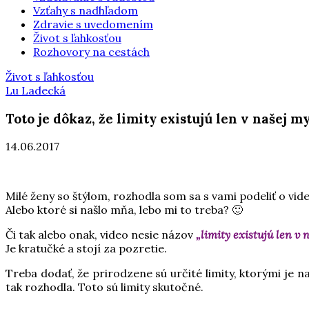
Vzťahy s nadhľadom
Zdravie s uvedomením
Život s ľahkosťou
Rozhovory na cestách
Život s ľahkosťou
Lu Ladecká
Toto je dôkaz, že limity existujú len v našej my
14.06.2017
Milé ženy so štýlom, rozhodla som sa s vami podeliť o vid
Alebo ktoré si našlo mňa, lebo mi to treba? 🙂
Či tak alebo onak, video nesie názov
„limity existujú len v n
Je kratučké a stojí za pozretie.
Treba dodať, že prirodzene sú určité limity, ktorými je n
tak rozhodla. Toto sú limity skutočné.