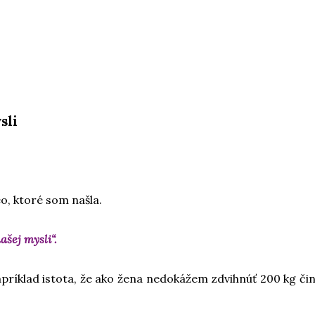
sli
eo, ktoré som našla.
ašej mysli“.
apríklad istota, že ako žena nedokážem zdvihnúť 200 kg čin