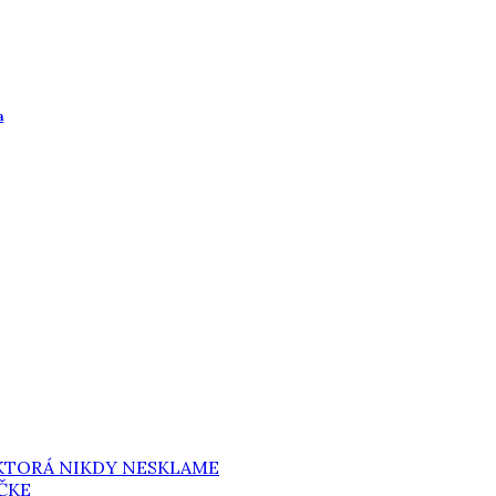
a
 KTORÁ NIKDY NESKLAME
ČKE