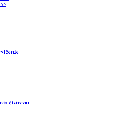
NY?
A
cvičenie
nia čistotou