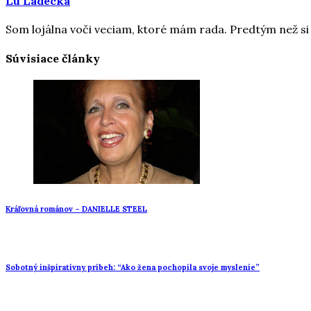
Lu Ladecká
Som lojálna voči veciam, ktoré mám rada. Predtým než si 
Súvisiace články
Kráľovná románov – DANIELLE STEEL
Sobotný inšpiratívny príbeh: “Ako žena pochopila svoje myslenie”