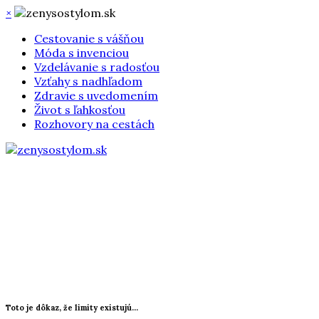
×
Cestovanie s vášňou
Móda s invenciou
Vzdelávanie s radosťou
Vzťahy s nadhľadom
Zdravie s uvedomením
Život s ľahkosťou
Rozhovory na cestách
Toto je dôkaz, že limity existujú...