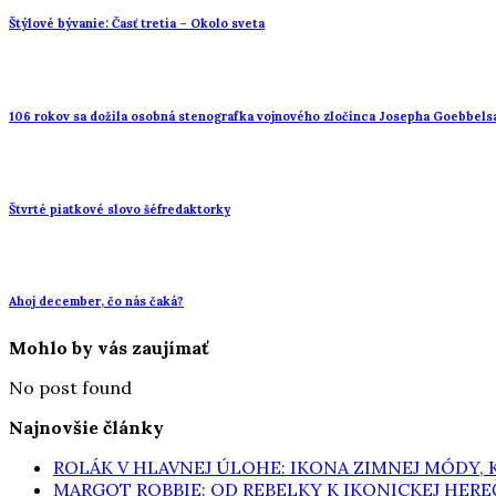
Štýlové bývanie: Časť tretia – Okolo sveta
106 rokov sa dožila osobná stenografka vojnového zločinca Josepha Goebbels
Štvrté piatkové slovo šéfredaktorky
Ahoj december, čo nás čaká?
Mohlo by vás zaujímať
No post found
Najnovšie články
ROLÁK V HLAVNEJ ÚLOHE: IKONA ZIMNEJ MÓDY,
MARGOT ROBBIE: OD REBELKY K IKONICKEJ HERE