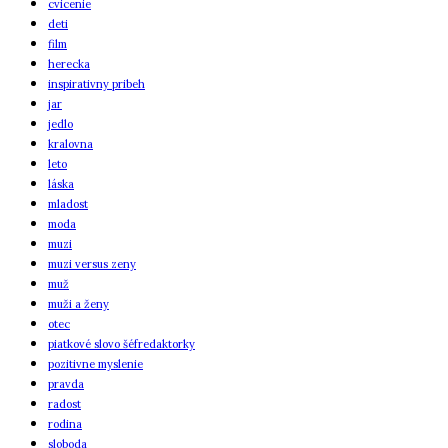
cvicenie
deti
film
herecka
inspirativny pribeh
jar
jedlo
kralovna
leto
láska
mladost
moda
muzi
muzi versus zeny
muž
muži a ženy
otec
piatkové slovo šéfredaktorky
pozitivne myslenie
pravda
radost
rodina
sloboda