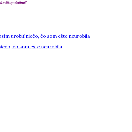
ú nič spoločné?
sím urobiť niečo, čo som ešte neurobila
iečo, čo som ešte neurobila