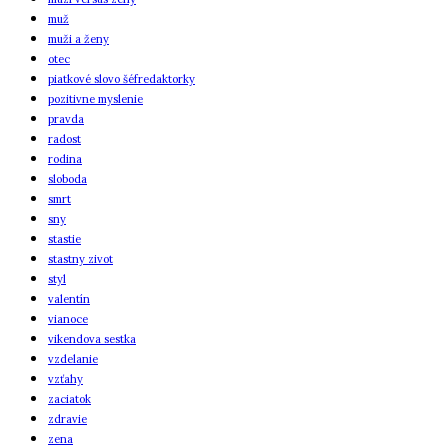
muž
muži a ženy
otec
piatkové slovo šéfredaktorky
pozitivne myslenie
pravda
radost
rodina
sloboda
smrt
sny
stastie
stastny zivot
styl
valentín
vianoce
vikendova sestka
vzdelanie
vzťahy
zaciatok
zdravie
zena