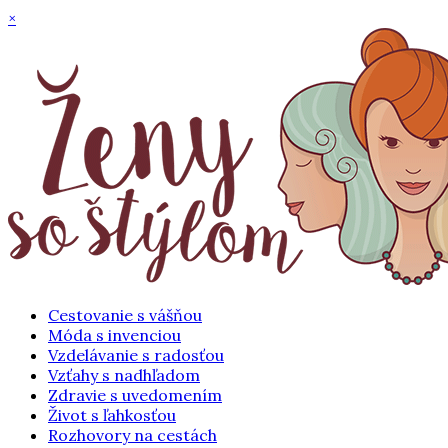
×
Cestovanie s vášňou
Móda s invenciou
Vzdelávanie s radosťou
Vzťahy s nadhľadom
Zdravie s uvedomením
Život s ľahkosťou
Rozhovory na cestách