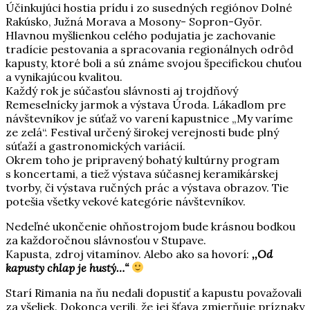
Účinkujúci hostia prídu i zo susedných regiónov Dolné
Rakúsko, Južná Morava a Mosony- Sopron-Györ.
Hlavnou myšlienkou celého podujatia je zachovanie
tradície pestovania a spracovania regionálnych odrôd
kapusty, ktoré boli a sú známe svojou špecifickou chuťou
a vynikajúcou kvalitou.
Každý rok je súčasťou slávnosti aj trojdňový
Remeselnícky jarmok a výstava Úroda. Lákadlom pre
návštevníkov je súťaž vo varení kapustnice „My varíme
ze zelá“. Festival určený širokej verejnosti bude plný
súťaží a gastronomických variácií.
Okrem toho je pripravený bohatý kultúrny program
s koncertami, a tiež výstava súčasnej keramikárskej
tvorby, či výstava ručných prác a výstava obrazov. Tie
potešia všetky vekové kategórie návštevníkov.
Nedeľné ukončenie ohňostrojom bude krásnou bodkou
za každoročnou slávnosťou v Stupave.
Kapusta, zdroj vitamínov. Alebo ako sa hovorí:
,,Od
kapusty chlap je hustý…“
Starí Rimania na ňu nedali dopustiť a kapustu považovali
za všeliek. Dokonca verili, že jej šťava zmierňuje príznaky