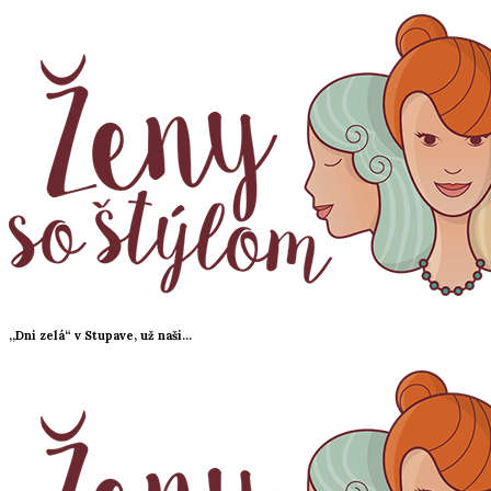
,,Dni zelá“ v Stupave, už naši...