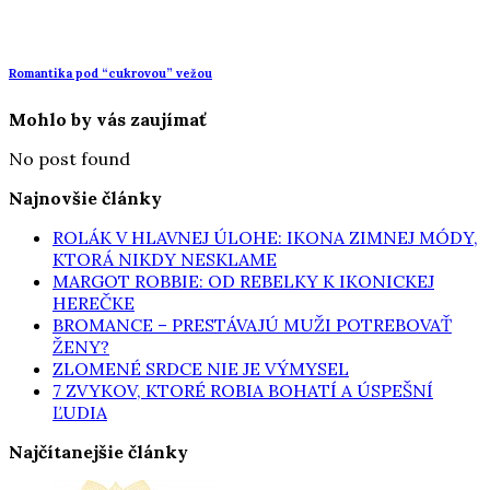
Romantika pod “cukrovou” vežou
Mohlo by vás zaujímať
No post found
Najnovšie články
ROLÁK V HLAVNEJ ÚLOHE: IKONA ZIMNEJ MÓDY,
KTORÁ NIKDY NESKLAME
MARGOT ROBBIE: OD REBELKY K IKONICKEJ
HEREČKE
BROMANCE – PRESTÁVAJÚ MUŽI POTREBOVAŤ
ŽENY?
ZLOMENÉ SRDCE NIE JE VÝMYSEL
7 ZVYKOV, KTORÉ ROBIA BOHATÍ A ÚSPEŠNÍ
ĽUDIA
Najčítanejšie články