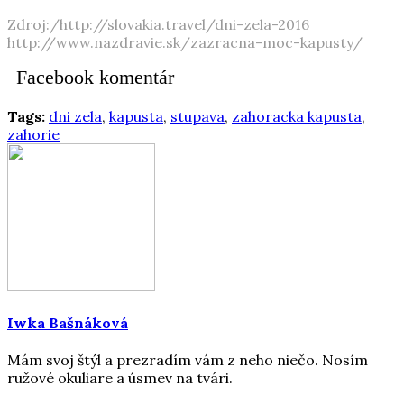
Zdroj:/http://slovakia.travel/dni-zela-2016
http://www.nazdravie.sk/zazracna-moc-kapusty/
Facebook komentár
Tags:
dni zela
,
kapusta
,
stupava
,
zahoracka kapusta
,
zahorie
Iwka Bašnáková
Mám svoj štýl a prezradím vám z neho niečo. Nosím
ružové okuliare a úsmev na tvári.