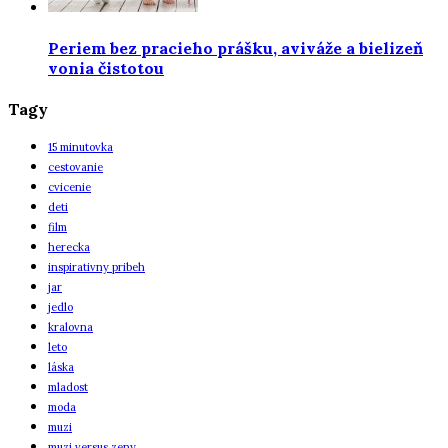
Periem bez pracieho prášku, aviváže a bielizeň
vonia čistotou
Tagy
15 minutovka
cestovanie
cvicenie
deti
film
herecka
inspirativny pribeh
jar
jedlo
kralovna
leto
láska
mladost
moda
muzi
muzi versus zeny