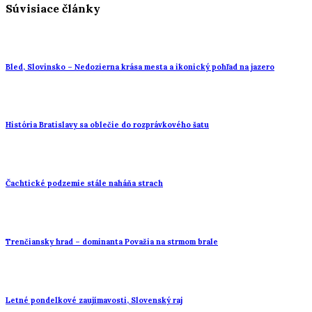
Súvisiace články
Bled, Slovinsko – Nedozierna krása mesta a ikonický pohľad na jazero
História Bratislavy sa oblečie do rozprávkového šatu
Čachtické podzemie stále naháňa strach
Trenčiansky hrad – dominanta Považia na strmom brale
Letné pondelkové zaujímavosti, Slovenský raj