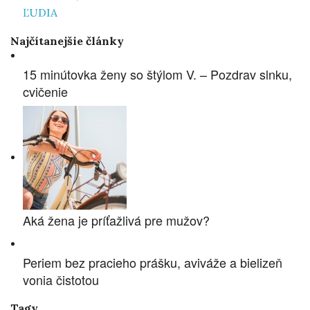
ĽUDIA
Najčítanejšie články
15 minútovka ženy so štýlom V. – Pozdrav slnku,
cvičenie
Aká žena je príťažlivá pre mužov?
Periem bez pracieho prášku, aviváže a bielizeň
vonia čistotou
Tagy