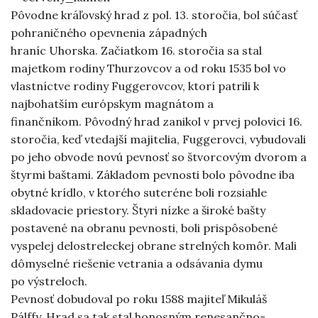
Pôvodne kráľovský hrad z pol. 13. storočia, bol súčasť
pohraničného opevnenia západných
hraníc Uhorska. Začiatkom 16. storočia sa stal
majetkom rodiny Thurzovcov a od roku 1535 bol vo
vlastníctve rodiny Fuggerovcov, ktorí patrili k
najbohatším európskym magnátom a
finančníkom. Pôvodný hrad zanikol v prvej polovici 16.
storočia, keď vtedajší majitelia, Fuggerovci, vybudovali
po jeho obvode novú pevnosť so štvorcovým dvorom a
štyrmi baštami. Základom pevnosti bolo pôvodne iba
obytné krídlo, v ktorého suteréne boli rozsiahle
skladovacie priestory. Štyri nízke a široké bašty
postavené na obranu pevnosti, boli prispôsobené
vyspelej delostreleckej obrane strelných komôr. Mali
dômyselné riešenie vetrania a odsávania dymu
po výstreloch.
Pevnosť dobudoval po roku 1588 majiteľ Mikuláš
Pálffy. Hrad sa tak stal honosným renesančno-