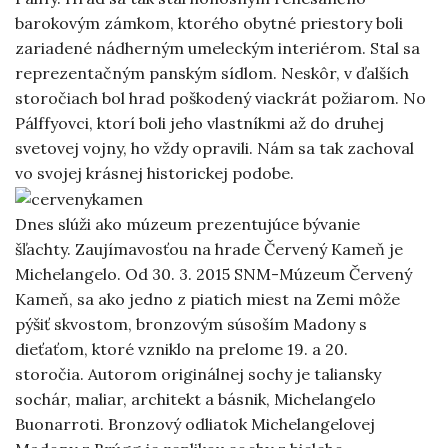
barokovým zámkom, ktorého obytné priestory boli
zariadené nádherným umeleckým interiérom. Stal sa
reprezentačným panským sídlom. Neskôr, v ďalších
storočiach bol hrad poškodený viackrát požiarom. No
Pálffyovci, ktorí boli jeho vlastníkmi až do druhej
svetovej vojny, ho vždy opravili. Nám sa tak zachoval
vo svojej krásnej historickej podobe.
Dnes slúži ako múzeum prezentujúce bývanie
šľachty. Zaujímavosťou na hrade Červený Kameň je
Michelangelo. Od 30. 3. 2015 SNM-Múzeum Červený
Kameň, sa ako jedno z piatich miest na Zemi môže
pýšiť skvostom, bronzovým súsoším Madony s
dieťaťom, ktoré vzniklo na prelome 19. a 20.
storočia. Autorom originálnej sochy je taliansky
sochár, maliar, architekt a básnik, Michelangelo
Buonarroti. Bronzový odliatok Michelangelovej