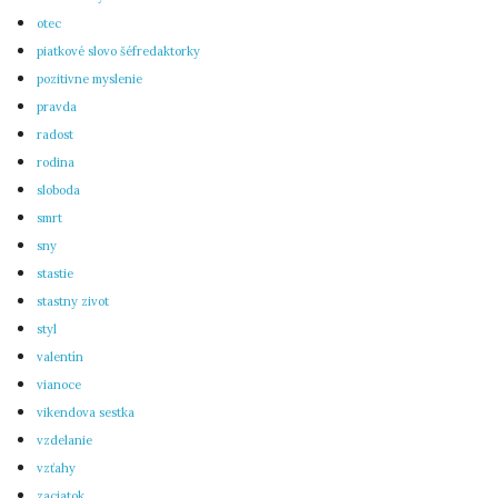
otec
piatkové slovo šéfredaktorky
pozitivne myslenie
pravda
radost
rodina
sloboda
smrt
sny
stastie
stastny zivot
styl
valentín
vianoce
vikendova sestka
vzdelanie
vzťahy
zaciatok