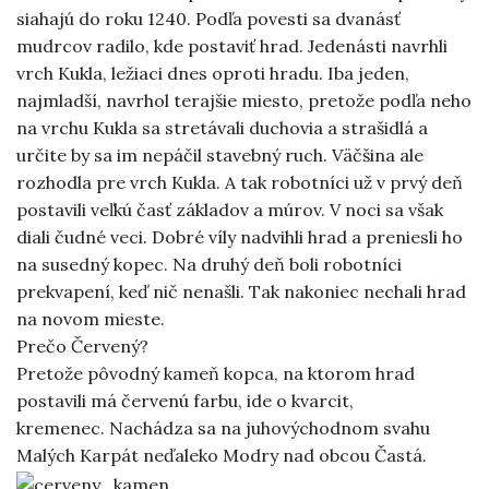
siahajú do roku 1240. Podľa povesti sa dvanásť
mudrcov radilo, kde postaviť hrad. Jedenásti navrhli
vrch Kukla, ležiaci dnes oproti hradu. Iba jeden,
najmladší, navrhol terajšie miesto, pretože podľa neho
na vrchu Kukla sa stretávali duchovia a strašidlá a
určite by sa im nepáčil stavebný ruch. Väčšina ale
rozhodla pre vrch Kukla. A tak robotníci už v prvý deň
postavili veľkú časť základov a múrov. V noci sa však
diali čudné veci. Dobré víly nadvihli hrad a preniesli ho
na susedný kopec. Na druhý deň boli robotníci
prekvapení, keď nič nenašli. Tak nakoniec nechali hrad
na novom mieste.
Prečo Červený?
Pretože pôvodný kameň kopca, na ktorom hrad
postavili má červenú farbu, ide o kvarcit,
kremenec. Nachádza sa na juhovýchodnom svahu
Malých Karpát neďaleko Modry nad obcou Častá.