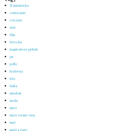
15 minutovka
cestovanie
cvicenie
deti
film
herecka
inspirativny pribeh
jar
jedlo
kralovna
leto
láska
mladost
moda
muzi
muzi versus zeny
muž
muži a ženy