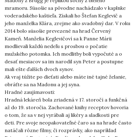
Madony z Brúgg je replikou sochy z bieleho
mramoru. Súsošie sa pôvodne nachádzalo v kaplnke
voderadského kaštieľa. Získali ho Štefan Keglevič a
jeho manželka Klára, zrejme ako svadobný dar. V roku
2014 bolo súsošie prevezené na hrad Červený
Kameň. Manželia Keglevičoví sa k Panne Márii
modlievali každú nedeľu s prosbou o počatie
mužského potomka. Ich modlitby boli vypočuté a o
desať mesiacov sa im narodil syn Peter a postupne
mali ešte ďalších dvoch synov.
Ak vraj túžite po dieťati alebo máte iné tajné želanie,
obráťte sa na Madonu a jej syna.
Hradné zaujímavosti:
Hradná lekáreň bola zriadená v 17. storočí a funkčná
až do 19. storočia. Zachované knihy receptov hovoria
o tom, že sa v nej vyrábali aj likéry a sladkosti pre
deti. Pre svoje neopakovateľné čaro sa na hrade často
natáčali rôzne filmy, či rozprávky, ako napríklad