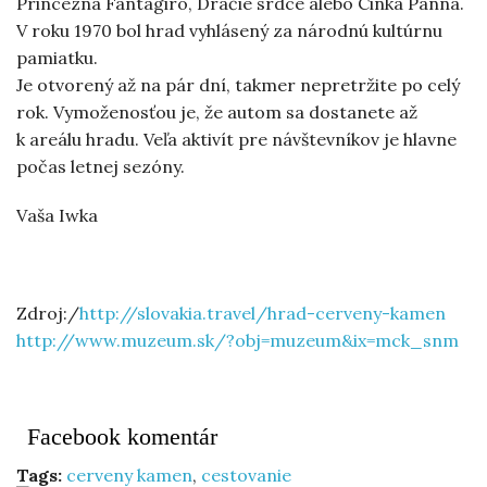
Princezná Fantagiró, Dračie srdce alebo Cinka Panna.
V roku 1970 bol hrad vyhlásený za národnú kultúrnu
pamiatku.
Je otvorený až na pár dní, takmer nepretržite po celý
rok. Vymoženosťou je, že autom sa dostanete až
k areálu hradu. Veľa aktivít pre návštevníkov je hlavne
počas letnej sezóny.
Vaša Iwka
Zdroj:/
http://slovakia.travel/hrad-cerveny-kamen
http://www.muzeum.sk/?obj=muzeum&ix=mck_snm
Facebook komentár
Tags:
cerveny kamen
,
cestovanie