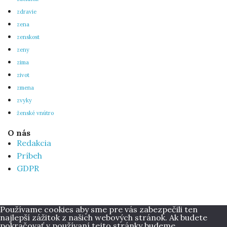
zdravie
zena
zenskost
zeny
zima
zivot
zmena
zvyky
ženské vnútro
O nás
Redakcia
Príbeh
GDPR
Používame cookies aby sme pre vás zabezpečili ten
najlepší zážitok z našich webových stránok. Ak budete
pokračovať v používaní tejto stránky budeme