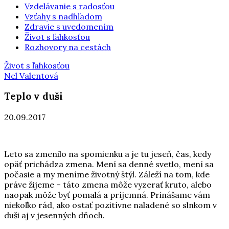
Vzdelávanie s radosťou
Vzťahy s nadhľadom
Zdravie s uvedomením
Život s ľahkosťou
Rozhovory na cestách
Život s ľahkosťou
Nel Valentová
Teplo v duši
20.09.2017
Leto sa zmenilo na spomienku a je tu jeseň, čas, kedy
opäť prichádza zmena. Mení sa denné svetlo, mení sa
počasie a my meníme životný štýl. Záleží na tom, kde
práve žijeme – táto zmena môže vyzerať kruto, alebo
naopak môže byť pomalá a príjemná. Prinášame vám
niekoľko rád, ako ostať pozitívne naladené so slnkom v
duši aj v jesenných dňoch.