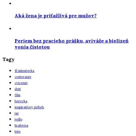
Aká žena je príťažlivá pre mužov?
Periem bez pracieho prášku, aviváže a bielizeň
vonia čistotou
Tagy
15 minutovka
cestovanie
cvicenie
deti
film
herecka
inspirativny pribeh
jar
jedlo
kralovna
leto