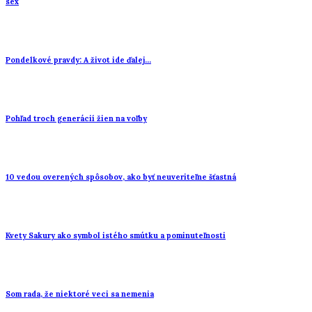
sex
Pondelkové pravdy: A život ide ďalej…
Pohľad troch generácií žien na voľby
10 vedou overených spôsobov, ako byť neuveriteľne šťastná
Kvety Sakury ako symbol istého smútku a pominuteľnosti
Som rada, že niektoré veci sa nemenia