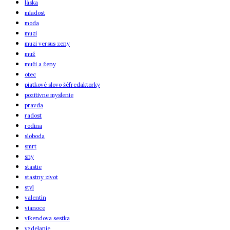
láska
mladost
moda
muzi
muzi versus zeny
muž
muži a ženy
otec
piatkové slovo šéfredaktorky
pozitivne myslenie
pravda
radost
rodina
sloboda
smrt
sny
stastie
stastny zivot
styl
valentín
vianoce
vikendova sestka
vzdelanie