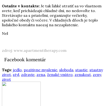
Ostaňte v kontakte:
Je tak ľahké stratiť sa vo vlastnom
svete, keď prichádzajú chladné dni, no nedovoľte to.
Stretávajte sa s priateľmi, organizujte večierky,
spoločné obedy či večere. V chladných dňoch je teplo
ľudského kontaktu naozaj na nezaplatenie.
Nel
zdroj: www.apartmenttherapy.com
Facebook komentár
Tags:
jedlo
,
pozitivne myslenie
,
sloboda
,
stastie
,
stastny
zivot
,
styl
,
zdravie
,
zena
,
ženské vnútro
,
zenskost
,
zeny
,
zivot