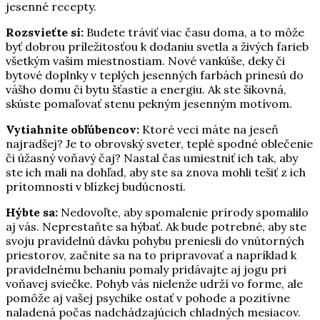
jesenné recepty.
Rozsvieťte si:
Budete tráviť viac času doma, a to môže
byť dobrou príležitosťou k dodaniu svetla a živých farieb
všetkým vašim miestnostiam. Nové vankúše, deky či
bytové doplnky v teplých jesenných farbách prinesú do
vášho domu či bytu šťastie a energiu. Ak ste šikovná,
skúste pomaľovať stenu pekným jesenným motívom.
Vytiahnite obľúbencov:
Ktoré veci máte na jeseň
najradšej? Je to obrovský sveter, teplé spodné oblečenie
či úžasný voňavý čaj? Nastal čas umiestniť ich tak, aby
ste ich mali na dohľad, aby ste sa znova mohli tešiť z ich
prítomnosti v blízkej budúcnosti.
Hýbte sa:
Nedovoľte, aby spomalenie prírody spomalilo
aj vás. Neprestaňte sa hýbať. Ak bude potrebné, aby ste
svoju pravidelnú dávku pohybu preniesli do vnútorných
priestorov, začnite sa na to pripravovať a napríklad k
pravidelnému behaniu pomaly pridávajte aj jogu pri
voňavej sviečke. Pohyb vás nielenže udrží vo forme, ale
pomôže aj vašej psychike ostať v pohode a pozitívne
naladená počas nadchádzajúcich chladných mesiacov.