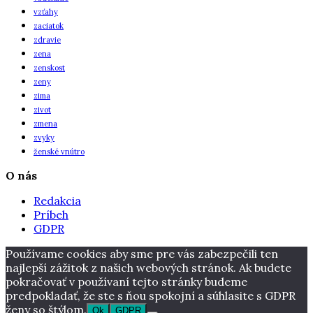
vzťahy
zaciatok
zdravie
zena
zenskost
zeny
zima
zivot
zmena
zvyky
ženské vnútro
O nás
Redakcia
Príbeh
GDPR
Používame cookies aby sme pre vás zabezpečili ten
najlepší zážitok z našich webových stránok. Ak budete
pokračovať v používaní tejto stránky budeme
predpokladať, že ste s ňou spokojní a súhlasite s GDPR
ženy so štýlom.
Ok
GDPR