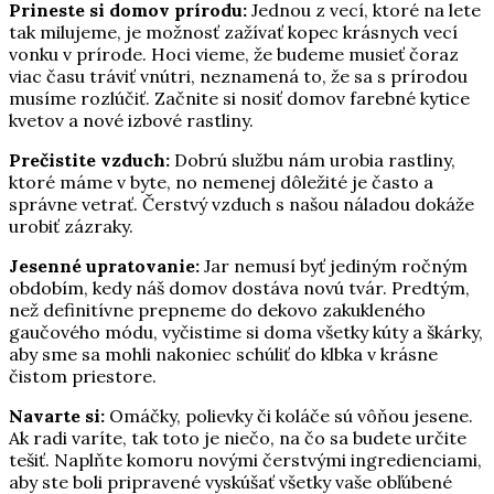
Prineste si domov prírodu:
Jednou z vecí, ktoré na lete
tak milujeme, je možnosť zažívať kopec krásnych vecí
vonku v prírode. Hoci vieme, že budeme musieť čoraz
viac času tráviť vnútri, neznamená to, že sa s prírodou
musíme rozlúčiť. Začnite si nosiť domov farebné kytice
kvetov a nové izbové rastliny.
Prečistite vzduch:
Dobrú službu nám urobia rastliny,
ktoré máme v byte, no nemenej dôležité je často a
správne vetrať. Čerstvý vzduch s našou náladou dokáže
urobiť zázraky.
Jesenné upratovanie:
Jar nemusí byť jediným ročným
obdobím, kedy náš domov dostáva novú tvár. Predtým,
než definitívne prepneme do dekovo zakukleného
gaučového módu, vyčistime si doma všetky kúty a škárky,
aby sme sa mohli nakoniec schúliť do klbka v krásne
čistom priestore.
Navarte si:
Omáčky, polievky či koláče sú vôňou jesene.
Ak radi varíte, tak toto je niečo, na čo sa budete určite
tešiť. Naplňte komoru novými čerstvými ingredienciami,
aby ste boli pripravené vyskúšať všetky vaše obľúbené