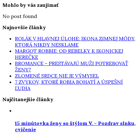
Mohlo by vás zaujímať
No post found
Najnovšie články
ROLÁK V HLAVNEJ ÚLOHE: IKONA ZIMNEJ MÓDY,
KTORÁ NIKDY NESKLAME
MARGOT ROBBIE: OD REBELKY K IKONICKEJ
HEREČKE
BROMANCE – PRESTÁVAJÚ MUŽI POTREBOVAŤ
ŽENY?
ZLOMENÉ SRDCE NIE JE VÝMYSEL
7 ZVYKOV, KTORÉ ROBIA BOHATÍ A ÚSPEŠNÍ
ĽUDIA
Najčítanejšie články
15 minútovka ženy so štýlom V. – Pozdrav slnku,
cvičenie