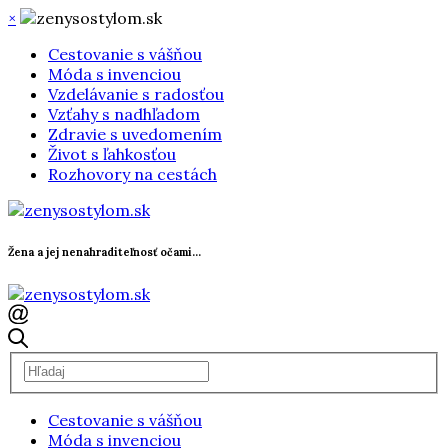
×
Cestovanie s vášňou
Móda s invenciou
Vzdelávanie s radosťou
Vzťahy s nadhľadom
Zdravie s uvedomením
Život s ľahkosťou
Rozhovory na cestách
Žena a jej nenahraditeľnosť očami...
Cestovanie s vášňou
Móda s invenciou