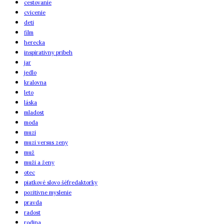
cestovanie
cvicenie
deti
film
herecka
inspirativny pribeh
jar
jedlo
kralovna
leto
láska
mladost
moda
muzi
muzi versus zeny
muž
muži a ženy
otec
piatkové slovo šéfredaktorky
pozitivne myslenie
pravda
radost
rodina