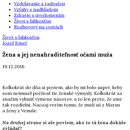
Vzdelávanie s radosťou
Vzťahy s nadhľadom
Zdravie s uvedomením
Život s ľahkosťou
Rozhovory na cestách
Život s ľahkosťou
Jozef Kmeť
Žena a jej nenahraditeľnosť očami muža
19.12.2016
Koľkokrát do dňa si poviem, ako by mi bolo super, keby
som nemusel počúvať tie ženské výmysly. Koľkokrát sa
snažím vyhnúť výmene názorov, a to len preto, že sme
tak rozdielni. Naozaj verím tomu, že muži sú z Marsu
a ženy z Venuše.
Na druhej strane si ale poviem, ako to tá žena dokáže
zvládať?