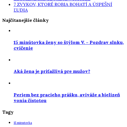
7 ZVYKOV, KTORÉ ROBIA BOHATÍ A ÚSPEŠNÍ
ĽUDIA
Najčítanejšie články
15 minútovka ženy so štýlom V. – Pozdrav slnku,
cvičenie
Aká žena je príťažlivá pre mužov?
Periem bez pracieho prášku, aviváže a bielizeň
vonia čistotou
Tagy
15 minutovka