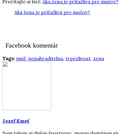
Prečítajte si tiež:
Aká žena je príťažlivá pre mužov?
Aká žena je príťažlivá pre mužov?
Facebook komentár
Tags:
muž
,
nenahraditelna
,
trpezlivost
,
zena
Jozef Kmeť
Som telom aj dušou športovec, mojou doménou sú