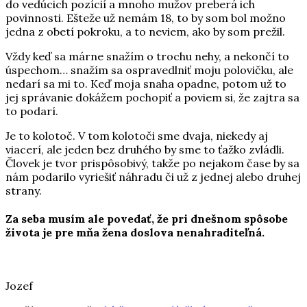
do vedúcich pozícií a mnoho mužov preberá ich
povinnosti. Ešteže už nemám 18, to by som bol možno
jedna z obetí pokroku, a to neviem, ako by som prežil.
Vždy keď sa márne snažím o trochu nehy, a nekončí to
úspechom… snažím sa ospravedlniť moju polovičku, ale
nedarí sa mi to. Keď moja snaha opadne, potom už to
jej správanie dokážem pochopiť a poviem si, že zajtra sa
to podarí.
Je to kolotoč. V tom kolotoči sme dvaja, niekedy aj
viacerí, ale jeden bez druhého by sme to ťažko zvládli.
Človek je tvor prispôsobivý, takže po nejakom čase by sa
nám podarilo vyriešiť náhradu či už z jednej alebo druhej
strany.
Za seba musím ale povedať, že pri dnešnom spôsobe
života je pre mňa žena doslova nenahraditeľná.
Jozef