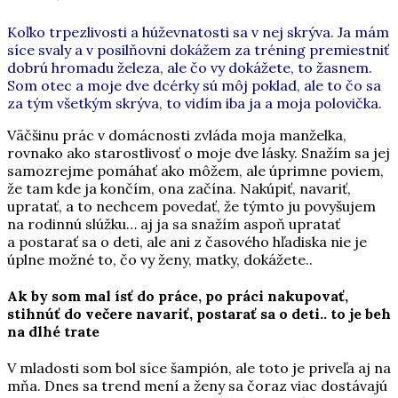
Koľko trpezlivosti a húževnatosti sa v nej skrýva. Ja mám
síce svaly a v posilňovni dokážem za tréning premiestniť
dobrú hromadu železa, ale čo vy dokážete, to žasnem.
Som otec a moje dve dcérky sú môj poklad, ale to čo sa
za tým všetkým skrýva, to vidím iba ja a moja polovička.
Väčšinu prác v domácnosti zvláda moja manželka,
rovnako ako starostlivosť o moje dve lásky. Snažím sa jej
samozrejme pomáhať ako môžem, ale úprimne poviem,
že tam kde ja končím, ona začína. Nakúpiť, navariť,
upratať, a to nechcem povedať, že týmto ju povyšujem
na rodinnú slúžku… aj ja sa snažím aspoň upratať
a postarať sa o deti, ale ani z časového hľadiska nie je
úplne možné to, čo vy ženy, matky, dokážete..
Ak by som mal ísť do práce, po práci nakupovať,
stihnúť do večere navariť, postarať sa o deti.. to je beh
na dlhé trate
V mladosti som bol síce šampión, ale toto je priveľa aj na
mňa. Dnes sa trend mení a ženy sa čoraz viac dostávajú