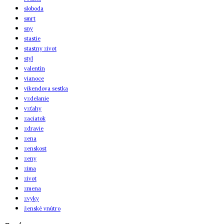
sloboda
smrt
sny
stastie
stastny zivot
styl
valentín
vianoce
vikendova sestka
vzdelanie
vzťahy
zaciatok
zdravie
zena
zenskost
zeny
zima
zivot
zmena
zvyky
ženské vnútro