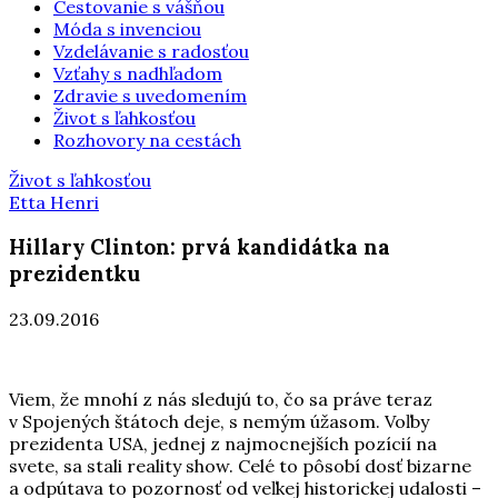
Cestovanie s vášňou
Móda s invenciou
Vzdelávanie s radosťou
Vzťahy s nadhľadom
Zdravie s uvedomením
Život s ľahkosťou
Rozhovory na cestách
Život s ľahkosťou
Etta Henri
Hillary Clinton: prvá kandidátka na
prezidentku
23.09.2016
Viem, že mnohí z nás sledujú to, čo sa práve teraz
v Spojených štátoch deje, s nemým úžasom. Voľby
prezidenta USA, jednej z najmocnejších pozícií na
svete, sa stali reality show. Celé to pôsobí dosť bizarne
a odpútava to pozornosť od veľkej historickej udalosti –