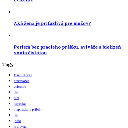
Aká žena je príťažlivá pre mužov?
Periem bez pracieho prášku, aviváže a bielizeň
vonia čistotou
Tagy
15 minutovka
cestovanie
cvicenie
deti
film
herecka
inspirativny pribeh
jar
jedlo
kralovna