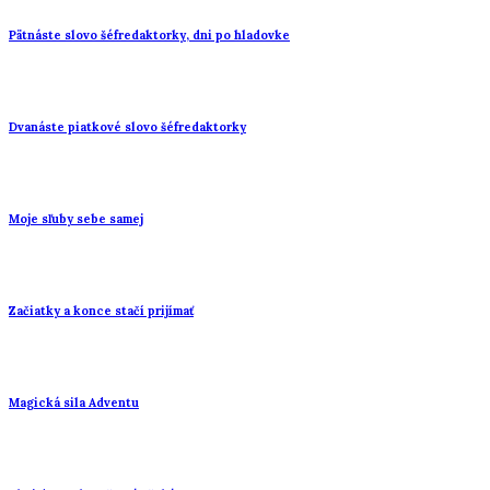
Pätnáste slovo šéfredaktorky, dni po hladovke
Dvanáste piatkové slovo šéfredaktorky
Moje sľuby sebe samej
Začiatky a konce stačí prijímať
Magická sila Adventu