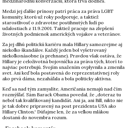
medzinárodnú konverzáciu, ktorá trvá dodnes.
Medzi jej ďalšie prínosy patrí práca za práva LGBT
komunity, ktorú už roky podporuje, a taktiež
starostlivosť o zdravotne postihnutých ľudí po
udalostiach z 11.9.2001. Taktiež pracuje na zlepšení
životných podmienok amerických vojakov a veteránov.
Za jej dlhú politickú kariéru mala Hillary samozrejme aj
niekoľko škandálov. Každý jeden bol vyšetrovaný
niekoľkonásobne (a prehnane). Pravdou však ostáva, že
Hillary je celoživotná bojovníčka za práva tých, ktorí to
najviac potrebujú. Svojím snažením ovplyvnila a zmenila
svet. Ani keď bola postavená do reprezentatívnej roly
ako prvá dáma, nezaháľala a bola politicky aktívna.
Keď sa nad tým zamyslíte, Američania nemajú nad čím
rozmýšľať. Sám Barack Obama povedal, že „doteraz tu
nebol tak kvalifikovaný kandidát. Ani ja, ani Bill, nikto nie
je tak dobre pripravený na post prezidenta USA ako
Hillary Clinton.“ Dúfajme len, že za veľkou mlákou
dostanú do novembra rozum.