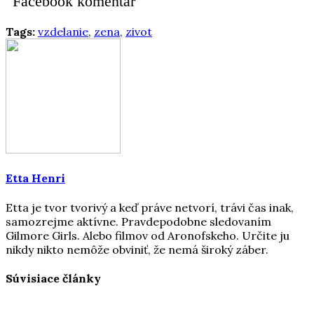
Facebook komentár
Tags:
vzdelanie
,
zena
,
zivot
Etta Henri
Etta je tvor tvorivý a keď práve netvorí, trávi čas inak,
samozrejme aktívne. Pravdepodobne sledovaním
Gilmore Girls. Alebo filmov od Aronofskeho. Určite ju
nikdy nikto nemôže obviniť, že nemá široký záber.
Súvisiace články