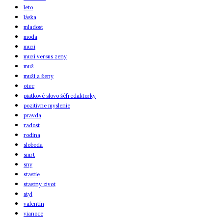
leto
láska
mladost
moda
muzi
muzi versus zeny
muž
muži a ženy
otec
piatkové slovo šéfredaktorky
pozitivne myslenie
pravda
radost
rodina
sloboda
smrt
sny
stastie
stastny zivot
styl
valentín
vianoce