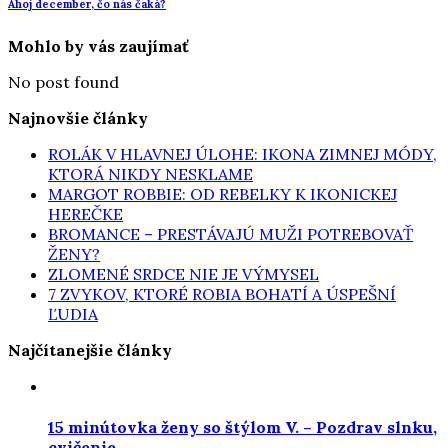
Ahoj december, čo nás čaká?
Mohlo by vás zaujímať
No post found
Najnovšie články
ROLÁK V HLAVNEJ ÚLOHE: IKONA ZIMNEJ MÓDY,
KTORÁ NIKDY NESKLAME
MARGOT ROBBIE: OD REBELKY K IKONICKEJ
HEREČKE
BROMANCE – PRESTÁVAJÚ MUŽI POTREBOVAŤ
ŽENY?
ZLOMENÉ SRDCE NIE JE VÝMYSEL
7 ZVYKOV, KTORÉ ROBIA BOHATÍ A ÚSPEŠNÍ
ĽUDIA
Najčítanejšie články
15 minútovka ženy so štýlom V. – Pozdrav slnku,
cvičenie