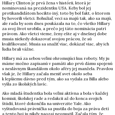
Hillary Clinton je prvá žena v histórii, ktorá je
nominovaná na prezidentku USA. Keby bol jej
protikandidátom hocikto iný, toto by bol fakt, o ktorom
by hovorili všetci. Bohužiaľ, veci sa majú tak, ako sa majú,
ale rada by som dnes poukázala na to, čo všetko Hillary
za svoj život urobila, a prečo jej táto nominácia patrí
právom. Ako všetci vieme, ženy ešte aj v dnešnej dobe
musia niekedy dokazovať svojou prácou, že sú
kvalifikované. Musia sa snažiť viac, dokázať viac, aby ich
ľudia brali vážne.
Hillary má za sebou veľmi ohromujúci kus roboty. My ju
máme možno zapísanú v pamäti ako prvú dámu spojenú
s neslávnym škandálom okolo aféry jej manžela. Pravdou
však je, že Hillary začala meniť svet okolo seba
k lepšiemu dávno pred tým, ako sa vydala za Billa alebo
vyšla zo školských lavíc.
Ako mladá študentka bola veľmi aktívna a bola v každej
komisii, školskej rade a redakcii až do konca svojich
štúdií, ktoré dokončila na univerzite Yale. Ako
vyštudovaná právnička sa pustila do boja za práva detí
a tento boj ju nikdy naozaj neopustil. Začala tým, že