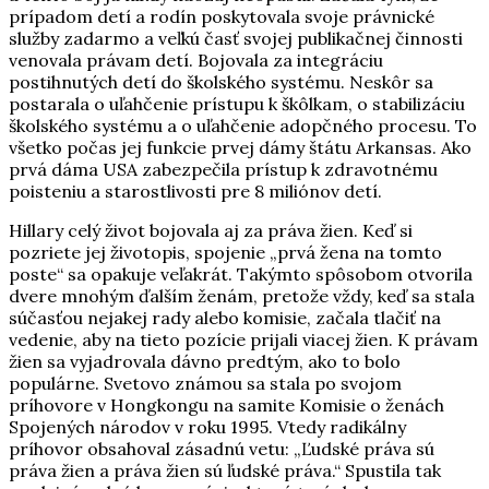
prípadom detí a rodín poskytovala svoje právnické
služby zadarmo a veľkú časť svojej publikačnej činnosti
venovala právam detí. Bojovala za integráciu
postihnutých detí do školského systému. Neskôr sa
postarala o uľahčenie prístupu k škôlkam, o stabilizáciu
školského systému a o uľahčenie adopčného procesu. To
všetko počas jej funkcie prvej dámy štátu Arkansas. Ako
prvá dáma USA zabezpečila prístup k zdravotnému
poisteniu a starostlivosti pre 8 miliónov detí.
Hillary celý život bojovala aj za práva žien. Keď si
pozriete jej životopis, spojenie „prvá žena na tomto
poste“ sa opakuje veľakrát. Takýmto spôsobom otvorila
dvere mnohým ďalším ženám, pretože vždy, keď sa stala
súčasťou nejakej rady alebo komisie, začala tlačiť na
vedenie, aby na tieto pozície prijali viacej žien. K právam
žien sa vyjadrovala dávno predtým, ako to bolo
populárne. Svetovo známou sa stala po svojom
príhovore v Hongkongu na samite Komisie o ženách
Spojených národov v roku 1995. Vtedy radikálny
príhovor obsahoval zásadnú vetu: „Ľudské práva sú
práva žien a práva žien sú ľudské práva.“ Spustila tak