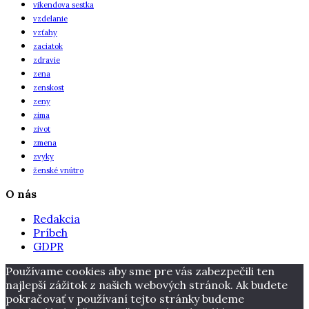
vikendova sestka
vzdelanie
vzťahy
zaciatok
zdravie
zena
zenskost
zeny
zima
zivot
zmena
zvyky
ženské vnútro
O nás
Redakcia
Príbeh
GDPR
Používame cookies aby sme pre vás zabezpečili ten
najlepší zážitok z našich webových stránok. Ak budete
pokračovať v používaní tejto stránky budeme