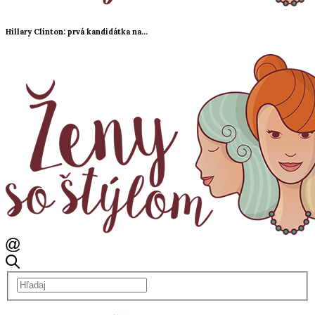
Hillary Clinton: prvá kandidátka na...