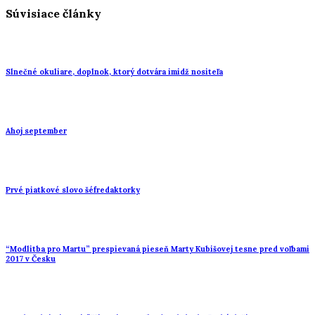
Súvisiace články
Slnečné okuliare, doplnok, ktorý dotvára imidž nositeľa
Ahoj september
Prvé piatkové slovo šéfredaktorky
“Modlitba pro Martu” prespievaná pieseň Marty Kubišovej tesne pred voľbami
2017 v Česku