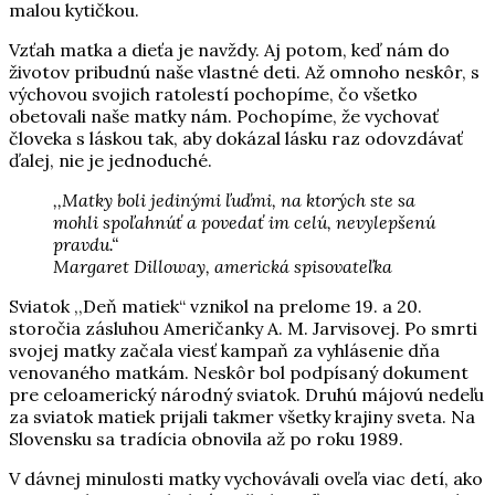
malou kytičkou.
Vzťah matka a dieťa je navždy. Aj potom, keď nám do
životov pribudnú naše vlastné deti. Až omnoho neskôr, s
výchovou svojich ratolestí pochopíme, čo všetko
obetovali naše matky nám. Pochopíme, že vychovať
človeka s láskou tak, aby dokázal lásku raz odovzdávať
ďalej, nie je jednoduché.
,,Matky boli jedinými ľuďmi, na ktorých ste sa
mohli spoľahnúť a povedať im celú, nevylepšenú
pravdu.“
Margaret Dilloway, americká spisovateľka
Sviatok ,,Deň matiek“ vznikol na prelome 19. a 20.
storočia zásluhou Američanky A. M. Jarvisovej. Po smrti
svojej matky začala viesť kampaň za vyhlásenie dňa
venovaného matkám. Neskôr bol podpísaný dokument
pre celoamerický národný sviatok. Druhú májovú nedeľu
za sviatok matiek prijali takmer všetky krajiny sveta. Na
Slovensku sa tradícia obnovila až po roku 1989.
V dávnej minulosti matky vychovávali oveľa viac detí, ako