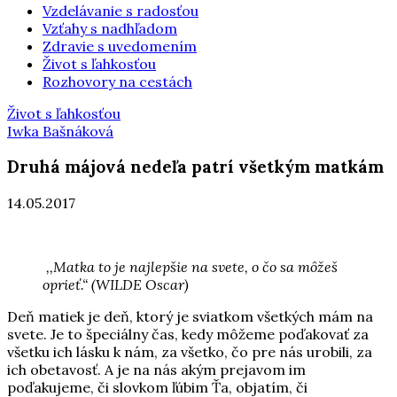
Vzdelávanie s radosťou
Vzťahy s nadhľadom
Zdravie s uvedomením
Život s ľahkosťou
Rozhovory na cestách
Život s ľahkosťou
Iwka Bašnáková
Druhá májová nedeľa patrí všetkým matkám
14.05.2017
,,Matka to je najlepšie na svete, o čo sa môžeš
oprieť.“ (WILDE Oscar)
Deň matiek je deň, ktorý je sviatkom všetkých mám na
svete. Je to špeciálny čas, kedy môžeme poďakovať za
všetku ich lásku k nám, za všetko, čo pre nás urobili, za
ich obetavosť. A je na nás akým prejavom im
poďakujeme, či slovkom ľúbim Ťa, objatím, či