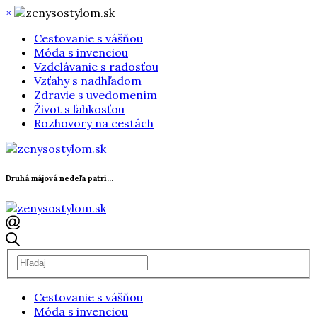
×
Cestovanie s vášňou
Móda s invenciou
Vzdelávanie s radosťou
Vzťahy s nadhľadom
Zdravie s uvedomením
Život s ľahkosťou
Rozhovory na cestách
Druhá májová nedeľa patrí...
Cestovanie s vášňou
Móda s invenciou