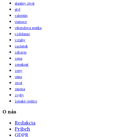
stastny zivot
styl
valentín
vianoce
vikendova sestka
vzdelanie
vzťahy
zaciatok
zdravie
zena
zenskost
zeny
zima
zivot
zmena
zvyky
ženské vnútro
O nás
Redakcia
Príbeh
GDPR