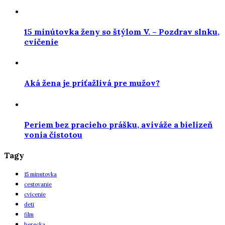
15 minútovka ženy so štýlom V. – Pozdrav slnku,
cvičenie
Aká žena je príťažlivá pre mužov?
Periem bez pracieho prášku, aviváže a bielizeň
vonia čistotou
Tagy
15 minutovka
cestovanie
cvicenie
deti
film
herecka