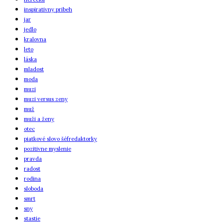
inspirativny pribeh
jar
jedlo
kralovna
leto
láska
mladost
moda
muzi
muzi versus zeny
muž
muži a ženy
otec
piatkové slovo šéfredaktorky
pozitivne myslenie
pravda
radost
rodina
sloboda
smrt
sny
stastie