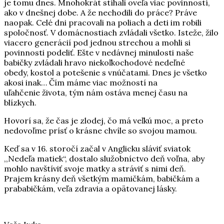
je tomu dnes. Mnohokrát stíhali oveľa viac povinností,
ako v dnešnej dobe. A že nechodili do práce? Práve
naopak. Celé dni pracovali na poliach a deti im robili
spoločnosť. V domácnostiach zvládali všetko. Isteže, žilo
viacero generácií pod jednou strechou a mohli si
povinnosti podeliť. Ešte v nedávnej minulosti naše
babičky zvládali hravo niekoľkochodové nedeľné
obedy, kostol a potešenie s vnúčatami. Dnes je všetko
akosi inak… Čím máme viac možností na
uľahčenie života, tým nám ostáva menej času na
blízkych.
Hovorí sa, že čas je zlodej, čo má veľkú moc, a preto
nedovoľme prísť o krásne chvíle so svojou mamou.
Keď sa v 16. storočí začal v Anglicku sláviť sviatok
,,Nedeľa matiek“, dostalo služobníctvo deň voľna, aby
mohlo navštíviť svoje matky a stráviť s nimi deň.
Prajem krásny deň všetkým mamičkám, babičkám a
prababičkám, veľa zdravia a opätovanej lásky.