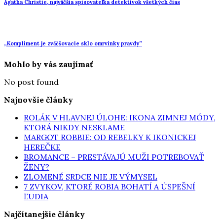
Agatha Christie, najväčšia spisovateľka detektívok všetkých čias
„Kompliment je zväčšovacie sklo omrvinky pravdy”
Mohlo by vás zaujímať
No post found
Najnovšie články
ROLÁK V HLAVNEJ ÚLOHE: IKONA ZIMNEJ MÓDY,
KTORÁ NIKDY NESKLAME
MARGOT ROBBIE: OD REBELKY K IKONICKEJ
HEREČKE
BROMANCE – PRESTÁVAJÚ MUŽI POTREBOVAŤ
ŽENY?
ZLOMENÉ SRDCE NIE JE VÝMYSEL
7 ZVYKOV, KTORÉ ROBIA BOHATÍ A ÚSPEŠNÍ
ĽUDIA
Najčítanejšie články