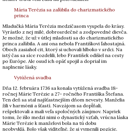
Mária Terézia sa zaľúbila do charizmatického
princa
Mladučká Mária Terézia medzičasom vyspela do krásy.
Vyrástlo z nej milé, dobrosrdečné a zodpovedné dievča.
Je možné, že už v útlej mladosti sa do charizmatického
princa zaľúbila. A ani ona nebola Františkovi ľahostajná.
Oboch zasiahol cit, ktorý si uchovali hlboko v srdci. Na
istý čas sa síce rozdelili, lebo František odišiel na cesty
po Európe. Ale osud ich opäť spojil a doprial im
naplnenie lásky.
Vytúžená svadba
Dňa 12. februára 1736 sa konala vytúžená svadba 18-
ročnej Márie Terézie a 27- ročného Františka Štefana.
Ten deň sa stal najšťastnejším dňom nevesty. Manželia
žili v harmónii a šťastí. Navzájom sa dopĺňali,
rešpektovali a mali veľa spoločných záujmov. Napriek
tomu, že išlo medzi nimi o dynastický vzťah, vrúcna láska
Márie Terézie k manželovi bola na tú dobu
neobvyklá. Bolo však viditeľné, že si vymenili pozície.