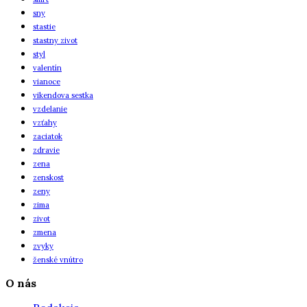
sny
stastie
stastny zivot
styl
valentín
vianoce
vikendova sestka
vzdelanie
vzťahy
zaciatok
zdravie
zena
zenskost
zeny
zima
zivot
zmena
zvyky
ženské vnútro
O nás