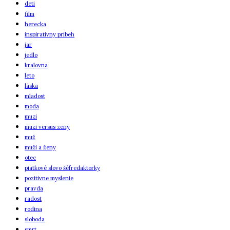
deti
film
herecka
inspirativny pribeh
jar
jedlo
kralovna
leto
láska
mladost
moda
muzi
muzi versus zeny
muž
muži a ženy
otec
piatkové slovo šéfredaktorky
pozitivne myslenie
pravda
radost
rodina
sloboda
smrt