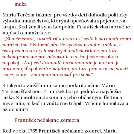
muža
Mária Terézia takmer pre všetky deti dohodla politicky
výhodné manželstvá, ktorými upevňovala spojenectvá
krajín. Keď ženili syna Leopolda, František vlastnoručne
napísal o manželstve:
,,Zhovievavosť, zdvorilosť a miernosť vedú k harmonickému
manželstvu. Skutočné šťastie spočíva v snahe o súlad, v
ústupkoch v rôznych všedných maličkostiach, pretože
nekompromisné presadzovanie vlastnej vôle vyvoláva
nepokoj… A aj keď dokonalá harmónia nie je možná, je
nutné nájsť spoločnú základňu, pretože pracovať na šťastí
svojej ženy… znamená pracovať pre seba.“
S takýmto zmýšľaním sa mu podarilo učiniť Máriu
Teréziu šťastnou. František bol jej jediná a najväčšia
láska. Zmierila sa dokonca s jeho občasnými flirtmi a
neverami, aj keď ju vnútorne trápili. Vrúcne ho milovala
až do smrti.
František nečakane zomiera
Keď v roku 1765 František nečakane zomrel, Máriu