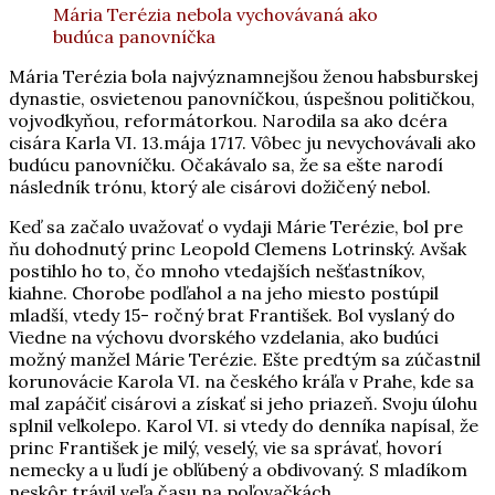
Mária Terézia nebola vychovávaná ako
budúca panovníčka
Mária Terézia bola najvýznamnejšou ženou habsburskej
dynastie, osvietenou panovníčkou, úspešnou političkou,
vojvodkyňou, reformátorkou. Narodila sa ako dcéra
cisára Karla VI. 13.mája 1717. Vôbec ju nevychovávali ako
budúcu panovníčku. Očakávalo sa, že sa ešte narodí
následník trónu, ktorý ale cisárovi dožičený nebol.
Keď sa začalo uvažovať o vydaji Márie Terézie, bol pre
ňu dohodnutý princ Leopold Clemens Lotrinský. Avšak
postihlo ho to, čo mnoho vtedajších nešťastníkov,
kiahne. Chorobe podľahol a na jeho miesto postúpil
mladší, vtedy 15- ročný brat František. Bol vyslaný do
Viedne na výchovu dvorského vzdelania, ako budúci
možný manžel Márie Terézie. Ešte predtým sa zúčastnil
korunovácie Karola VI. na českého kráľa v Prahe, kde sa
mal zapáčiť cisárovi a získať si jeho priazeň. Svoju úlohu
splnil veľkolepo. Karol VI. si vtedy do denníka napísal, že
princ František je milý, veselý, vie sa správať, hovorí
nemecky a u ľudí je obľúbený a obdivovaný. S mladíkom
neskôr trávil veľa času na poľovačkách.