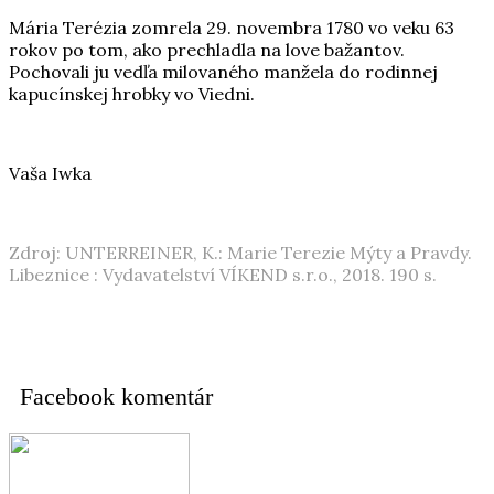
Mária Terézia zomrela 29. novembra 1780 vo veku 63
rokov po tom, ako prechladla na love bažantov.
Pochovali ju vedľa milovaného manžela do rodinnej
kapucínskej hrobky vo Viedni.
Vaša Iwka
Zdroj:
UNTERREINER, K.: Marie Terezie Mýty a Pravdy.
Libeznice : Vydavatelství VÍKEND s.r.o., 2018. 190 s.
Facebook komentár