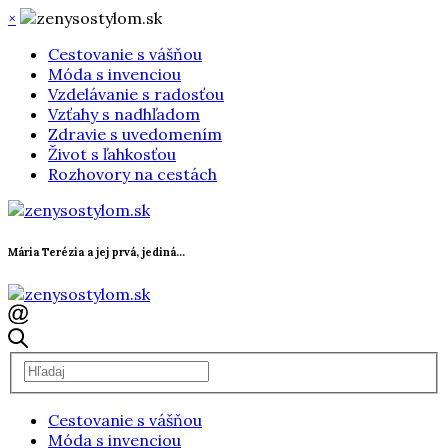
×
Cestovanie s vášňou
Móda s invenciou
Vzdelávanie s radosťou
Vzťahy s nadhľadom
Zdravie s uvedomením
Život s ľahkosťou
Rozhovory na cestách
Mária Terézia a jej prvá, jediná...
Cestovanie s vášňou
Móda s invenciou