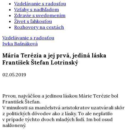
Vzdelávanie s radosťou
Vzťahy s nadhľadom
Zdravie s uvedomením
Život s ľahkosťou
Rozhovory na cestách
Vzdelávanie s radosťou
Iwka Bašnáková
Mária Terézia a jej prvá, jediná láska
František Štefan Lotrinský
02.05.2019
Prvou, najväčšou a jedinou láskou Márie Terézie bol
František Štefan.
V minulosti sa manželstvá aristokratov uzatvárali skôr
z politických dôvodov ako z lásky. To ale neplatilo
v prípade týchto dvoch mladých ľudí. Im bol osud
naklonený.