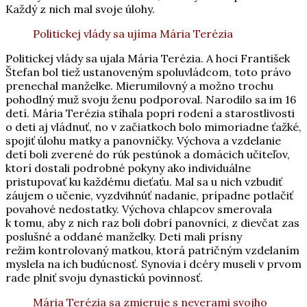
Každý z nich mal svoje úlohy.
Politickej vlády sa ujíma Mária Terézia
Politickej vlády sa ujala Mária Terézia. A hoci František
Štefan bol tiež ustanoveným spoluvládcom, toto právo
prenechal manželke. Mierumilovný a možno trochu
pohodlný muž svoju ženu podporoval. Narodilo sa im 16
detí. Mária Terézia stíhala popri rodení a starostlivosti
o deti aj vládnuť, no v začiatkoch bolo mimoriadne ťažké,
spojiť úlohu matky a panovníčky. Výchova a vzdelanie
detí boli zverené do rúk pestúnok a domácich učiteľov,
ktorí dostali podrobné pokyny ako individuálne
pristupovať ku každému dieťaťu. Mal sa u nich vzbudiť
záujem o učenie, vyzdvihnúť nadanie, prípadne potlačiť
povahové nedostatky. Výchova chlapcov smerovala
k tomu, aby z nich raz boli dobrí panovníci, z dievčat zas
poslušné a oddané manželky. Deti mali prísny
režim kontrolovaný matkou, ktorá patričným vzdelaním
myslela na ich budúcnosť. Synovia i dcéry museli v prvom
rade plniť svoju dynastickú povinnosť.
Mária Terézia sa zmieruje s neverami svojho