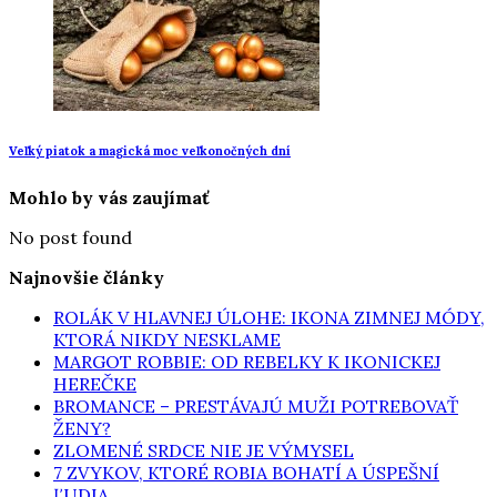
Veľký piatok a magická moc veľkonočných dní
Mohlo by vás zaujímať
No post found
Najnovšie články
ROLÁK V HLAVNEJ ÚLOHE: IKONA ZIMNEJ MÓDY,
KTORÁ NIKDY NESKLAME
MARGOT ROBBIE: OD REBELKY K IKONICKEJ
HEREČKE
BROMANCE – PRESTÁVAJÚ MUŽI POTREBOVAŤ
ŽENY?
ZLOMENÉ SRDCE NIE JE VÝMYSEL
7 ZVYKOV, KTORÉ ROBIA BOHATÍ A ÚSPEŠNÍ
ĽUDIA