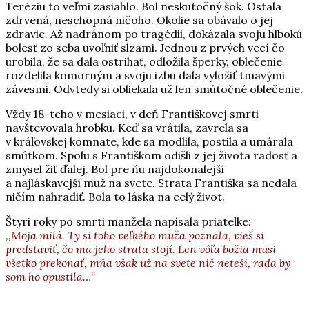
Teréziu to veľmi zasiahlo. Bol neskutočný šok. Ostala
zdrvená, neschopná ničoho. Okolie sa obávalo o jej
zdravie. Až nadránom po tragédii, dokázala svoju hlbokú
bolesť zo seba uvoľniť slzami. Jednou z prvých vecí čo
urobila, že sa dala ostrihať, odložila šperky, oblečenie
rozdelila komorným a svoju izbu dala vyložiť tmavými
závesmi. Odvtedy si obliekala už len smútočné oblečenie.
Vždy 18-teho v mesiaci, v deň Františkovej smrti
navštevovala hrobku. Keď sa vrátila, zavrela sa
v kráľovskej komnate, kde sa modlila, postila a umárala
smútkom. Spolu s Františkom odišli z jej života radosť a
zmysel žiť ďalej. Bol pre ňu najdokonalejší
a najláskavejší muž na svete. Strata Františka sa nedala
ničím nahradiť. Bola to láska na celý život.
Štyri roky po smrti manžela napísala priateľke:
,,Moja milá. Ty si toho veľkého muža poznala, vieš si
predstaviť, čo ma jeho strata stojí. Len vôľa božia musí
všetko prekonať, mňa však už na svete nič neteší, rada by
som ho opustila…“