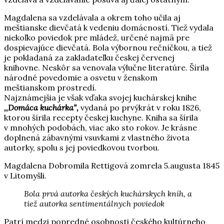
Magdalena sa vzdelávala a okrem toho učila aj
meštianske dievčatá k vedeniu domácností. Tiež vydala
niekoľko poviedok pre mládež, určené najmä pre
dospievajúce dievčatá. Bola výbornou rečníčkou, a tiež
je pokladaná za zakladateľku českej červenej
knihovne. Neskôr sa venovala výlučne literatúre. Šírila
národné povedomie a osvetu v ženskom
meštianskom prostredí.
Najznámejšia je však vďaka svojej kuchárskej knihe
,,Domáca kuchárka“,
vydaná po prvýkrát v roku 1826,
ktorou šírila recepty českej kuchyne. Kniha sa šírila
v mnohých podobách, viac ako sto rokov. Je krásne
doplnená zábavnými vsuvkami z vlastného života
autorky, spolu s jej poviedkovou tvorbou.
Magdalena Dobromila Rettigová zomrela 5.augusta 1845
v Litomyšli.
Bola prvá autorka českých kuchárskych kníh, a
tiež autorka sentimentálnych poviedok
Patrí medzi popredné osobnosti českého kultúrneho