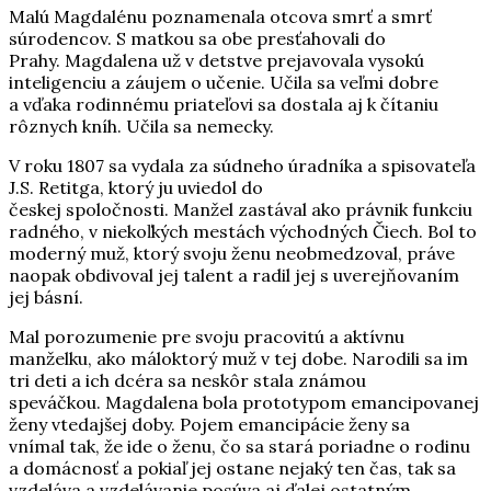
Malú Magdalénu poznamenala otcova smrť a smrť
súrodencov. S matkou sa obe presťahovali do
Prahy. Magdalena už v detstve prejavovala vysokú
inteligenciu a záujem o učenie. Učila sa veľmi dobre
a vďaka rodinnému priateľovi sa dostala aj k čítaniu
rôznych kníh. Učila sa nemecky.
V roku 1807 sa vydala za súdneho úradníka a spisovateľa
J.S. Retitga, ktorý ju uviedol do
českej spoločnosti. Manžel zastával ako právnik funkciu
radného, v niekoľkých mestách východných Čiech. Bol to
moderný muž, ktorý svoju ženu neobmedzoval, práve
naopak obdivoval jej talent a radil jej s uverejňovaním
jej básní.
Mal porozumenie pre svoju pracovitú a aktívnu
manželku, ako máloktorý muž v tej dobe. Narodili sa im
tri deti a ich dcéra sa neskôr stala známou
speváčkou. Magdalena bola prototypom emancipovanej
ženy vtedajšej doby. Pojem emancipácie ženy sa
vnímal tak, že ide o ženu, čo sa stará poriadne o rodinu
a domácnosť a pokiaľ jej ostane nejaký ten čas, tak sa
vzdeláva a vzdelávanie posúva aj ďalej ostatným.