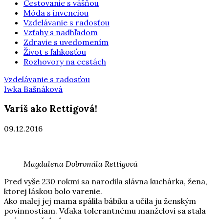
Cestovanie s vášňou
Móda s invenciou
Vzdelávanie s radosťou
Vzťahy s nadhľadom
Zdravie s uvedomením
Život s ľahkosťou
Rozhovory na cestách
Vzdelávanie s radosťou
Iwka Bašnáková
Varíš ako Rettigová!
09.12.2016
Magdalena Dobromila Rettigová
Pred vyše 230 rokmi sa narodila slávna kuchárka, žena,
ktorej láskou bolo varenie.
Ako malej jej mama spálila bábiku a učila ju ženským
povinnostiam. Vďaka tolerantnému manželovi sa stala