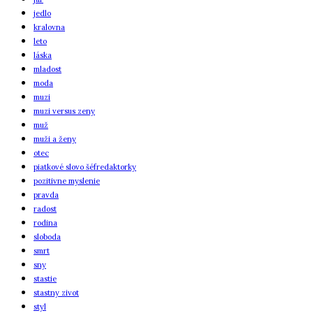
jedlo
kralovna
leto
láska
mladost
moda
muzi
muzi versus zeny
muž
muži a ženy
otec
piatkové slovo šéfredaktorky
pozitivne myslenie
pravda
radost
rodina
sloboda
smrt
sny
stastie
stastny zivot
styl