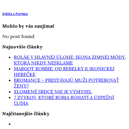
Sybila z Porýnia
Mohlo by vás zaujímať
No post found
Najnovšie články
ROLÁK V HLAVNEJ ÚLOHE: IKONA ZIMNEJ MÓDY,
KTORÁ NIKDY NESKLAME
MARGOT ROBBIE: OD REBELKY K IKONICKEJ
HEREČKE
BROMANCE – PRESTÁVAJÚ MUŽI POTREBOVAŤ
ŽENY?
ZLOMENÉ SRDCE NIE JE VÝMYSEL
7 ZVYKOV, KTORÉ ROBIA BOHATÍ A ÚSPEŠNÍ
ĽUDIA
Najčítanejšie články