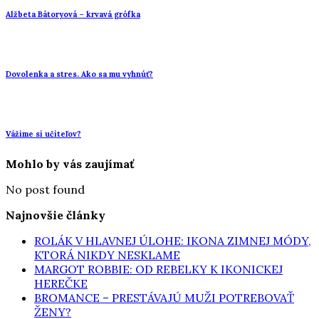
Alžbeta Bátoryová – krvavá grófka
Dovolenka a stres. Ako sa mu vyhnúť?
Vážime si učiteľov?
Mohlo by vás zaujímať
No post found
Najnovšie články
ROLÁK V HLAVNEJ ÚLOHE: IKONA ZIMNEJ MÓDY,
KTORÁ NIKDY NESKLAME
MARGOT ROBBIE: OD REBELKY K IKONICKEJ
HEREČKE
BROMANCE – PRESTÁVAJÚ MUŽI POTREBOVAŤ
ŽENY?