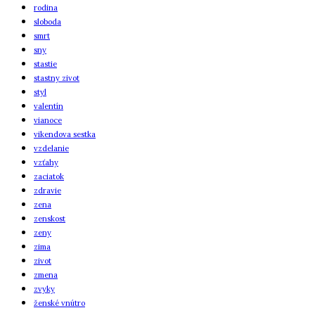
rodina
sloboda
smrt
sny
stastie
stastny zivot
styl
valentín
vianoce
vikendova sestka
vzdelanie
vzťahy
zaciatok
zdravie
zena
zenskost
zeny
zima
zivot
zmena
zvyky
ženské vnútro