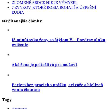
ZLOMENÉ SRDCE NIE JE VÝMYSEL
7 ZVYKOV, KTORÉ ROBIA BOHATÍ A ÚSPEŠNÍ
ĽUDIA
Najčítanejšie články
15 minútovka ženy so štýlom V. – Pozdrav slnku,
cvičenie
Aká žena je príťažlivá pre mužov?
Periem bez pracieho prášku, aviváže a bielizeň
vonia čistotou
Tagy
15 minutovka