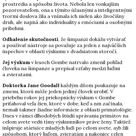
prostredia a spôsobu života. Nebola len vonkajším
pozorovateľom, ona s týmito úžasnými a inteligentnými
tvormi doslova žila a vnímala ich nielen ako živočíšny
druh, ale najmä ako individuality s emóciami a osobnými
príbehmi.
Odhalenie skutočnosti
, že šimpanzi dokážu vytvárať
a používať nástroje sa považuje za jeden z najväčších
úspechov v oblasti výskumu v dvadsiatom storočí.
Jej výskum
v lesoch Gombe natrvalo zmenil pohľad
človeka na šimpanze a prepísal vzťahy medzi ľuďmi
a zvieratami.
Doktorka Jane Goodall
každým dňom poukazuje na
zmenu, ktorú môže jeden jediný človek urobiť. V
priebehu rokov jej priekopnícky výskum v Gombe
priťahoval veľa žien, ktoré v dobe, keď s nm začínala,
nemali takmer žiadne informácie z oblasti primatológie.
Dnes v rámci dlhodobých štúdií správania primátov na
celom svete vedú tímy výskumníkov práve ženy. Taktiež
inšpiruje stárisíce mladých ľudí po celom svete, ayb žili
spôsobom, ktorý ľuďom, zvieratám a nakoniec celen