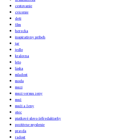
cestovanie
cvicenie
deti
film
herecka
inspirativny pribeh
jar
jedlo
kralovna
leto
láska
mladost
moda
muzi
muzi versus zeny
muž
muži a ženy
otec
piatkové slovo šéfredaktorky
pozitivne myslenie
pravda
radost