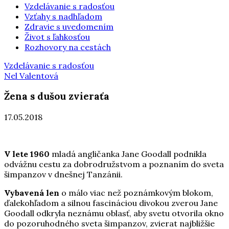
Vzdelávanie s radosťou
Vzťahy s nadhľadom
Zdravie s uvedomením
Život s ľahkosťou
Rozhovory na cestách
Vzdelávanie s radosťou
Nel Valentová
Žena s dušou zvieraťa
17.05.2018
V lete 1960
mladá angličanka Jane Goodall podnikla
odvážnu cestu za dobrodružstvom a poznaním do sveta
šimpanzov v dnešnej Tanzánii.
Vybavená len
o málo viac než poznámkovým blokom,
ďalekohľadom a silnou fascináciou divokou zverou Jane
Goodall odkryla neznámu oblasť, aby svetu otvorila okno
do pozoruhodného sveta šimpanzov, zvierat najbližšie