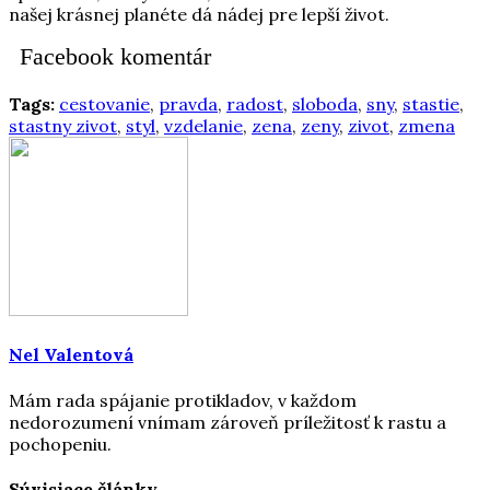
našej krásnej planéte dá nádej pre lepší život.
Facebook komentár
Tags:
cestovanie
,
pravda
,
radost
,
sloboda
,
sny
,
stastie
,
stastny zivot
,
styl
,
vzdelanie
,
zena
,
zeny
,
zivot
,
zmena
Nel Valentová
Mám rada spájanie protikladov, v každom
nedorozumení vnímam zároveň príležitosť k rastu a
pochopeniu.
Súvisiace články