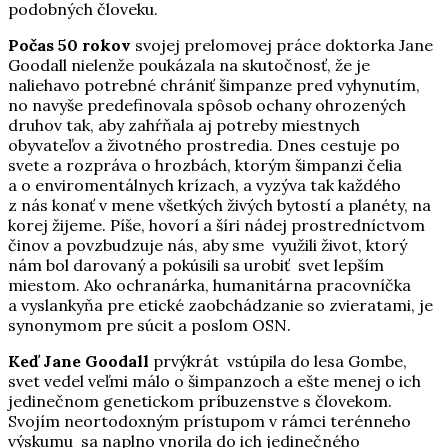
podobných človeku.
Počas 50 rokov
svojej prelomovej práce doktorka Jane
Goodall nielenže poukázala na skutočnosť, že je
naliehavo potrebné chrániť šimpanze pred vyhynutím,
no navyše predefinovala spôsob ochany ohrozených
druhov tak, aby zahŕňala aj potreby miestnych
obyvateľov a životného prostredia. Dnes cestuje po
svete a rozpráva o hrozbách, ktorým šimpanzi čelia
a o enviromentálnych krízach, a vyzýva tak každého
z nás konať v mene všetkých živých bytostí a planéty, na
korej žijeme. Píše, hovorí a šíri nádej prostredníctvom
činov a povzbudzuje nás, aby sme využili život, ktorý
nám bol darovaný a pokúsili sa urobiť svet lepším
miestom. Ako ochranárka, humanitárna pracovníčka
a vyslankyňa pre etické zaobchádzanie so zvieratami, je
synonymom pre súcit a poslom OSN.
Keď Jane Goodall
prvýkrát vstúpila do lesa Gombe,
svet vedel veľmi málo o šimpanzoch a ešte menej o ich
jedinečnom genetickom príbuzenstve s človekom.
Svojím neortodoxným prístupom v rámci terénneho
výskumu sa naplno vnorila do ich jedinečného