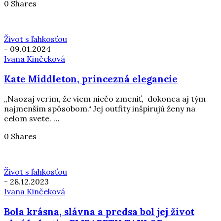
0 Shares
Život s ľahkosťou
-
09.01.2024
Ivana Kinčeková
Kate Middleton, princezná elegancie
„Naozaj verím, že viem niečo zmeniť, dokonca aj tým
najmenším spôsobom.“ Jej outfity inšpirujú ženy na
celom svete. …
0 Shares
Život s ľahkosťou
-
28.12.2023
Ivana Kinčeková
Bola krásna, slávna a predsa bol jej život