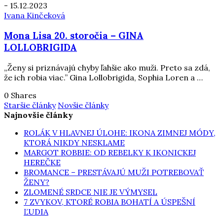
-
15.12.2023
Ivana Kinčeková
Mona Lisa 20. storočia – GINA
LOLLOBRIGIDA
„Ženy si priznávajú chyby ľahšie ako muži. Preto sa zdá,
že ich robia viac.” Gina Lollobrigida, Sophia Loren a …
0 Shares
Staršie články
Novšie články
Najnovšie články
ROLÁK V HLAVNEJ ÚLOHE: IKONA ZIMNEJ MÓDY,
KTORÁ NIKDY NESKLAME
MARGOT ROBBIE: OD REBELKY K IKONICKEJ
HEREČKE
BROMANCE – PRESTÁVAJÚ MUŽI POTREBOVAŤ
ŽENY?
ZLOMENÉ SRDCE NIE JE VÝMYSEL
7 ZVYKOV, KTORÉ ROBIA BOHATÍ A ÚSPEŠNÍ
ĽUDIA