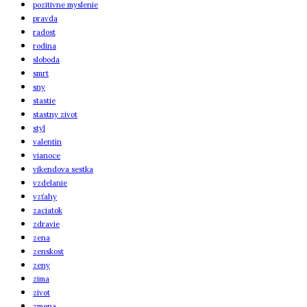
pozitivne myslenie
pravda
radost
rodina
sloboda
smrt
sny
stastie
stastny zivot
styl
valentín
vianoce
vikendova sestka
vzdelanie
vzťahy
zaciatok
zdravie
zena
zenskost
zeny
zima
zivot
zmena