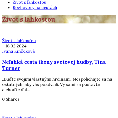
Život s ľahkosťou
Rozhovory na cestách
Život s ľahkosťou
Život s ľahkosťou
-
18.02.2024
Ivana Kinčeková
Neľahká cesta ikony svetovej hudby, Tina
Turner
„Buďte svojimi vlastnými hrdinami. Nespoliehajte sa na
ostatných, aby vás pozdvihli. Vy sami sa postavte
a choďte ďal…
0 Shares
Život s ľahkosťou