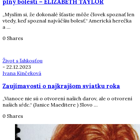
plný bolesti – ELIZABETH TAYLOR
„Myslím si, že dokonalé šťastie môže človek spoznať len
vtedy, keď spoznal najväčšiu bolesť.“ Americká herečka
a …
0 Shares
Život s ľahkosťou
-
22.12.2023
Ivana Kinčeková
Zaujímavosti o najkrajšom sviatku roka
„Via­noce nie sú o ot­vo­rení na­šich da­rov, ale o ot­vo­rení
na­šich sŕdc.“ (Ja­nice Ma­e­di­tere ) Slovo …
0 Shares