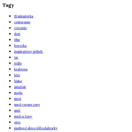
Tagy
15 minutovka
cestovanie
cvicenie
deti
film
herecka
inspirativny pribeh
jar
jedlo
kralovna
leto
láska
mladost
moda
muzi
muzi versus zeny
muž
muži a ženy
otec
piatkové slovo šéfredaktorky