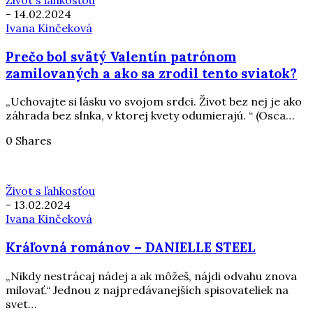
-
14.02.2024
Ivana Kinčeková
Prečo bol svätý Valentín patrónom
zamilovaných a ako sa zrodil tento sviatok?
„Uchovajte si lásku vo svojom srdci. Život bez nej je ako
záhrada bez slnka, v ktorej kvety odumierajú. “ (Osca…
0 Shares
Život s ľahkosťou
-
13.02.2024
Ivana Kinčeková
Kráľovná románov – DANIELLE STEEL
„Nikdy nestrácaj nádej a ak môžeš, nájdi odvahu znova
milovať.“ Jednou z najpredávanejších spisovateliek na
svet…