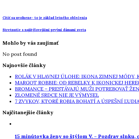
Cítiť sa uvoľnene- to je základ letného oblečenia
Stretnutie s najštýlovejšími prvými dámami sveta
Mohlo by vás zaujímať
No post found
Najnovšie články
ROLÁK V HLAVNEJ ÚLOHE: IKONA ZIMNEJ MÓDY,
MARGOT ROBBIE: OD REBELKY K IKONICKEJ HERE
BROMANCE – PRESTÁVAJÚ MUŽI POTREBOVAŤ ŽE
ZLOMENÉ SRDCE NIE JE VÝMYSEL
7 ZVYKOV, KTORÉ ROBIA BOHATÍ A ÚSPEŠNÍ ĽUDI
Najčítanejšie články
15 minútovka ženy so štýlom V. – Pozdrav slnku, 