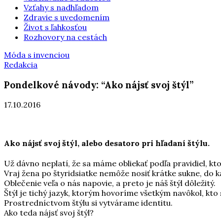
Vzťahy s nadhľadom
Zdravie s uvedomením
Život s ľahkosťou
Rozhovory na cestách
Móda s invenciou
Redakcia
Pondelkové návody: “Ako nájsť svoj štýl”
17.10.2016
Ako nájsť svoj štýl, alebo desatoro pri hľadaní štýlu.
Už dávno neplatí, že sa máme obliekať podľa pravidiel, kto
Vraj žena po štyridsiatke nemôže nosiť krátke sukne, do 
Oblečenie veľa o nás napovie, a preto je náš štýl dôležitý.
Štýl je tichý jazyk, ktorým hovoríme všetkým navôkol, kto
Prostredníctvom štýlu si vytvárame identitu.
Ako teda nájsť svoj štýl?