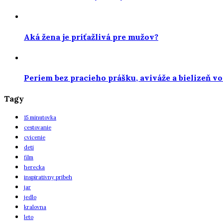
Aká žena je príťažlivá pre mužov?
Periem bez pracieho prášku, aviváže a bielizeň vo
Tagy
15 minutovka
cestovanie
cvicenie
deti
film
herecka
inspirativny pribeh
jar
jedlo
kralovna
leto