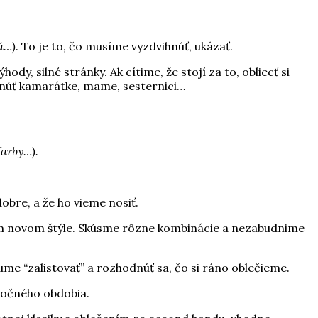
ná…)
. To je to, čo musíme vyzdvihnúť, ukázať.
y, silné stránky. Ak cítime, že stojí za to, obliecť si
sunúť kamarátke, mame, sesternici…
farby…).
dobre, a že ho vieme nosiť.
ašom novom štýle. Skúsme rôzne kombinácie a nezabudnime
me “zalistovať” a rozhodnúť sa, čo si ráno oblečieme.
 ročného obdobia.