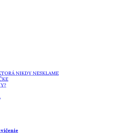
 KTORÁ NIKDY NESKLAME
ČKE
NY?
A
cvičenie