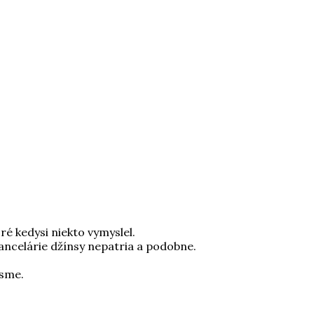
ré kedysi niekto vymyslel.
kancelárie džínsy nepatria a podobne.
 sme.