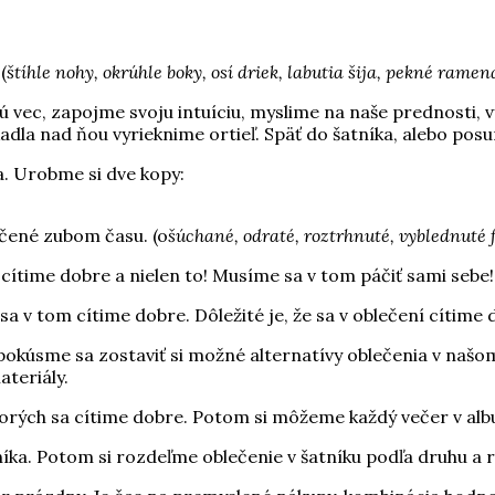
(
štíhle nohy, okrúhle boky, osí driek, labutia šija, pekné rame
ec, zapojme svoju intuíciu, myslime na naše prednosti, výhod
kadla nad ňou vyrieknime ortieľ. Späť do šatníka, alebo po
a. Urobme si dve kopy:
čené zubom času. (o
šúchané, odraté, roztrhnuté, vyblednuté 
a cítime dobre a nielen to! Musíme sa v tom páčiť sami sebe!
 sa v tom cítime dobre. Dôležité je, že sa v oblečení cítime 
a pokúsme sa zostaviť si možné alternatívy oblečenia v n
teriály.
ktorých sa cítime dobre. Potom si môžeme každý večer v albu
tníka. Potom si rozdeľme oblečenie v šatníku podľa druhu a