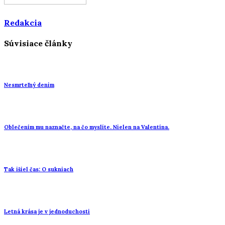
Redakcia
Súvisiace články
Nesmrteľný denim
Oblečením mu naznačte, na čo myslíte. Nielen na Valentína.
Tak išiel čas: O sukniach
Letná krása je v jednoduchosti