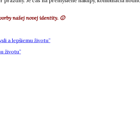
er prázdny. Je čas na premyslené nákupy, kombinácia hodn
orby našej novej identity. 🙂
sli a lepšiemu životu”
u životu”