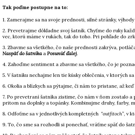
Tak poďme postupne na to:
1. Zamerajme sa na svoje prednosti, silné stránky, výhody 
2. Prevetrajme dôkladne svoj šatník. Chyťme do ruky každú v
vec, ktorú máme v rukách, tak do toho. Pri pohľade do zr
3. Zbavme sa všetkého, čo naše prednosti zakrýva, potláč
Naspäť do šatníka
a
Posunúť ďalej
.
4. Zahoďme sentiment a zbavme sa všetkého, čo je pozna
5. V šatníku nechajme len tie kúsky oblečenia, v ktorých s
6. Okolia a blízkych sa pýtajme, či nám to pristane, až keď
7. Po prevetraní šatníka zistime, čo nám v ňom zostalo 
pritom na doplnky a topánky. Kombinujme druhy, farby, ma
8. Odfoťme sa v jednotlivých kompletných
“outfitoch”
, v 
9. To, čo sme sa rozhodli si ponechať, vráťme späť do ša