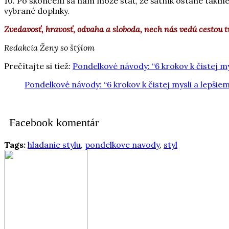
10. Po skončení sa nám môže stať, že šatník ostane takm
vybrané doplnky.
Zvedavosť, hravosť, odvaha a sloboda, nech nás vedú cestou tv
Redakcia Ženy so štýlom
Prečítajte si tiež:
Pondelkové návody: “6 krokov k čistej my
Pondelkové návody: “6 krokov k čistej mysli a lepšiem
Facebook komentár
Tags:
hladanie stylu
,
pondelkove navody
,
styl